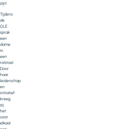
zijn!
Tijdens
de
GLE
sprak
een
dame
in
een
rolstoel.
Door
haar
leiderschap
en
initiatief
kreeg
zij
het
voor
elkaar