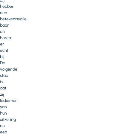
Zij
hebben
een
betekenisvolle
baan
en
horen
er
echt
bij.
De
volgende
stap
is
dat
zij
loskomen
van
hun
uitkering
en
een