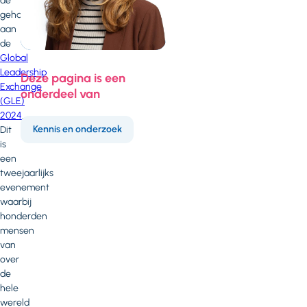
de
gehandicaptenzorg
aan
de
Global
Leadership
Deze pagina is een
Exchange
onderdeel van
(GLE)
2024
.
Kennis en onderzoek
Dit
is
een
tweejaarlijks
evenement
waarbij
honderden
mensen
van
over
de
hele
wereld