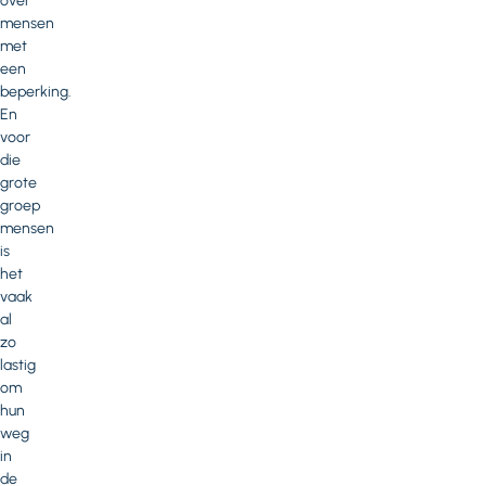
over
mensen
met
een
beperking.
En
voor
die
grote
groep
mensen
is
het
vaak
al
zo
lastig
om
hun
weg
in
de