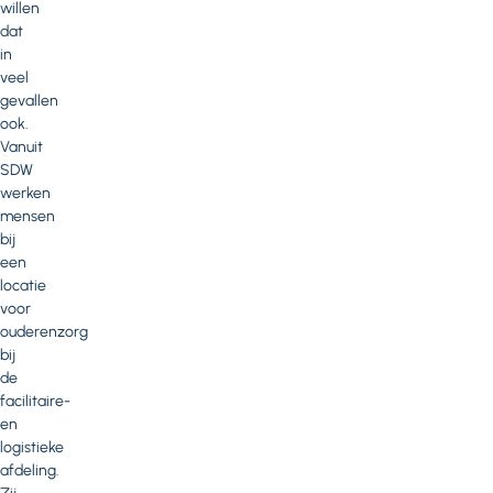
willen
dat
in
veel
gevallen
ook.
Vanuit
SDW
werken
mensen
bij
een
locatie
voor
ouderenzorg
bij
de
facilitaire-
en
logistieke
afdeling.