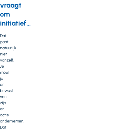
vraagt
om
initiatief…
Dat
gaat
natuurlijk
niet
vanzelf.
Je
moet
je
er
bewust
van
zijn
en
actie
ondernemen.
Dat