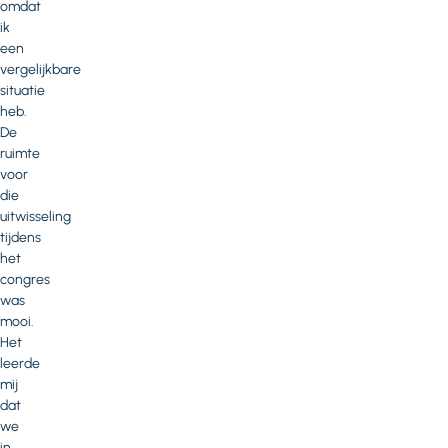
omdat
ik
een
vergelijkbare
situatie
heb.
De
ruimte
voor
die
uitwisseling
tijdens
het
congres
was
mooi.
Het
leerde
mij
dat
we
in