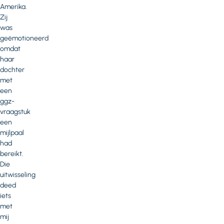
Amerika.
Zij
was
geëmotioneerd
omdat
haar
dochter
met
een
ggz-
vraagstuk
een
mijlpaal
had
bereikt.
Die
uitwisseling
deed
iets
met
mij