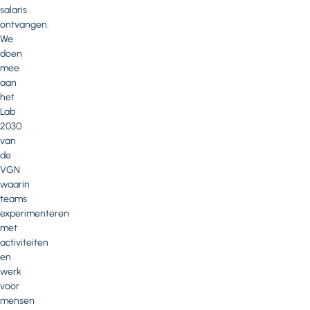
salaris
ontvangen.
We
doen
mee
aan
het
Lab
2030
van
de
VGN
waarin
teams
experimenteren
met
activiteiten
en
werk
voor
mensen