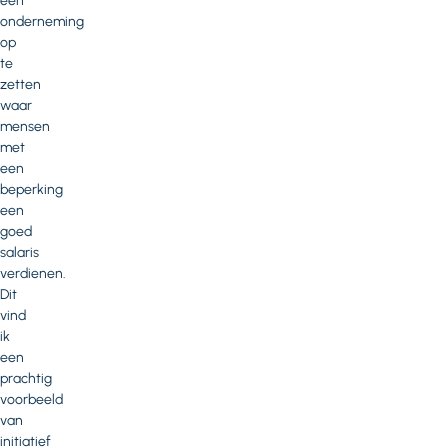
een
onderneming
op
te
zetten
waar
mensen
met
een
beperking
een
goed
salaris
verdienen.
Dit
vind
ik
een
prachtig
voorbeeld
van
initiatief