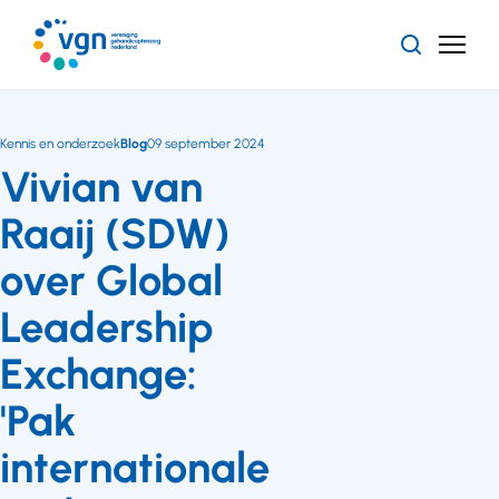
Ga
naar
Zoeken
Menu
hoofdinhoud
Vereniging
Gehandicaptenzorg
Nederland
Kennis en onderzoek
Blog
09 september 2024
Vivian van
Raaij (SDW)
over Global
Leadership
Exchange:
'Pak
internationale