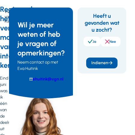
Regionaal
Vivian
Heeft u
het
van
Raaij
gevonden wat
Feedback
Wil je meer
verschil
u zocht?
weten of heb
maken
je vragen of
Ja
Nee
vanuit
opmerkingen?
internationale
Neem contact op met
Indienen
kennisuitwisseling
Eva Huitink
Eind
E-
ehuitink@vgn.nl
juni
mail
Telefoonnummer
was
ik
één
van
de
deelnemers
uit