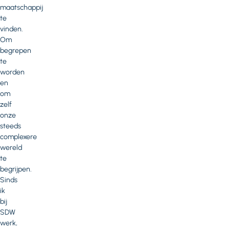
maatschappij
te
vinden.
Om
begrepen
te
worden
en
om
zelf
onze
steeds
complexere
wereld
te
begrijpen.
Sinds
ik
bij
SDW
werk,