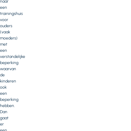
naar
een
trainingshuis
voor
ouders
(vaak
moeders)
met
een
verstandelijke
beperking
waarvan
de
kinderen
ook
een
beperking
hebben.
Dan
gaat
er
een