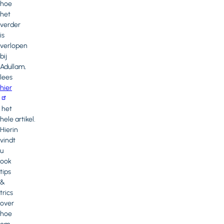
hoe
het
verder
is
verlopen
bij
Adullam,
lees
hier
het
hele artikel.
Hierin
vindt
u
ook
tips
&
trics
over
hoe