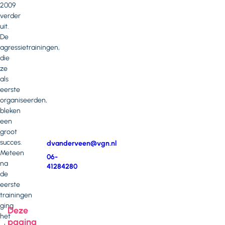
vragen
2009
verder
of
uit.
opmerkingen?
De
agressietrainingen,
Neem
die
contact
ze
op
als
met
eerste
Dianne
organiseerden,
van
bleken
der
een
Veen
groot
succes.
E-
dvanderveen@vgn.nl
Meteen
mail
Telefoonnummer
06-
na
41284280
de
eerste
trainingen
ging
Deze
het
pagina