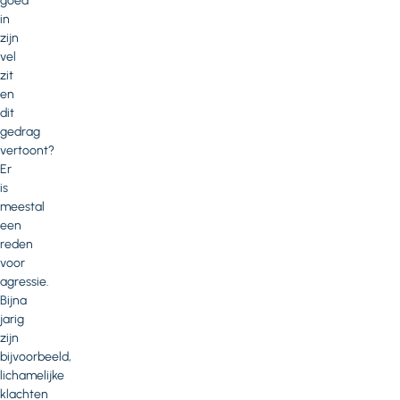
goed
in
zijn
vel
zit
en
dit
gedrag
vertoont?
Er
is
meestal
een
reden
voor
agressie.
Bijna
jarig
zijn
bijvoorbeeld,
lichamelijke
klachten