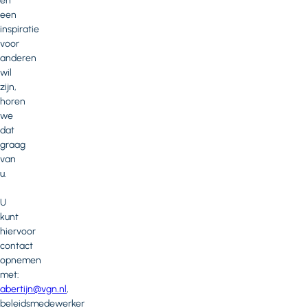
en
een
inspiratie
voor
anderen
wil
zijn,
horen
we
dat
graag
van
u.
U
kunt
hiervoor
contact
opnemen
met:
abertijn@vgn.nl
,
beleidsmedewerker