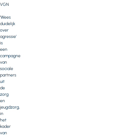
VGN
‘Wees
duidelijk
over
agressie’
is
een
campagne
van
sociale
partners
uit
de
zorg
en
jeugdzorg,
in
het
kader
van