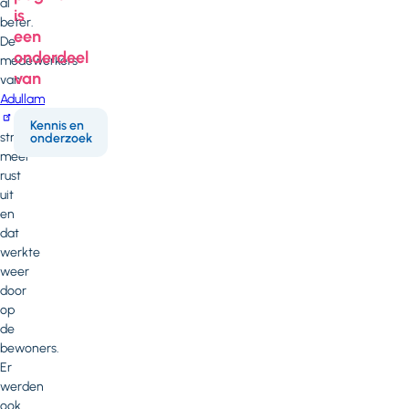
al
is
beter.
een
De
onderdeel
medewerkers
van
van
Adullam
Kennis en
straalden
onderzoek
meer
rust
uit
en
dat
werkte
weer
door
op
de
bewoners.
Er
werden
ook