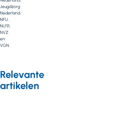
Nederland,
Jeugdzorg
Nederland,
NFU,
NU’91,
NVZ
en
VGN.
Relevante
artikelen
Nieuws
07 juni 2016