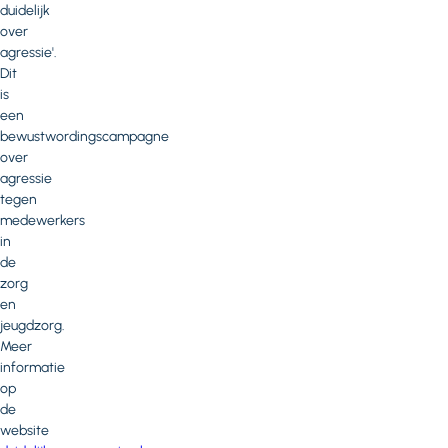
duidelijk
over
agressie'.
Dit
is
een
bewustwordingscampagne
over
agressie
tegen
medewerkers
in
de
zorg
en
jeugdzorg.
Meer
informatie
op
de
website