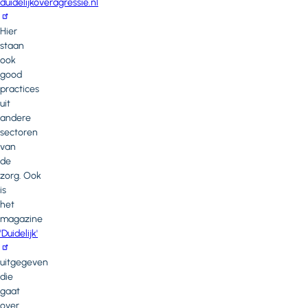
duidelijkoveragressie.nl
Hier
staan
ook
good
practices
uit
andere
sectoren
van
de
zorg. Ook
is
het
magazine
'Duidelijk'
uitgegeven
die
gaat
over