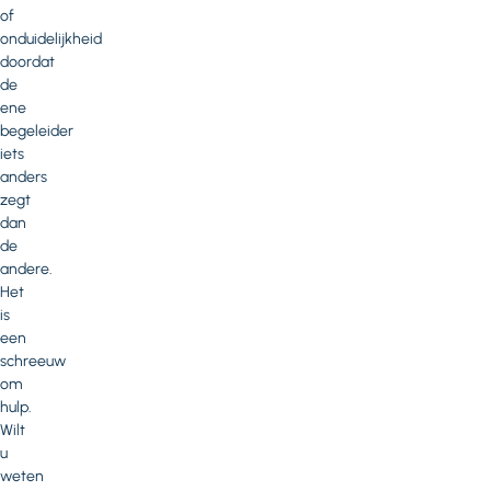
of
onduidelijkheid
doordat
de
ene
begeleider
iets
anders
zegt
dan
de
andere.
Het
is
een
schreeuw
om
hulp.
Wilt
u
weten