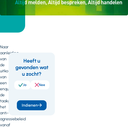
Naar
aanleiding
van
Heeft u
de
gevonden wat
Feedback
Wil
uitkomsten
u zocht?
je
van
een
meer
Ja
Nee
enquete rolde
weten
de
taakgroep
of
Indienen
het
heb
anti-
agressiebeleid
je
vanaf