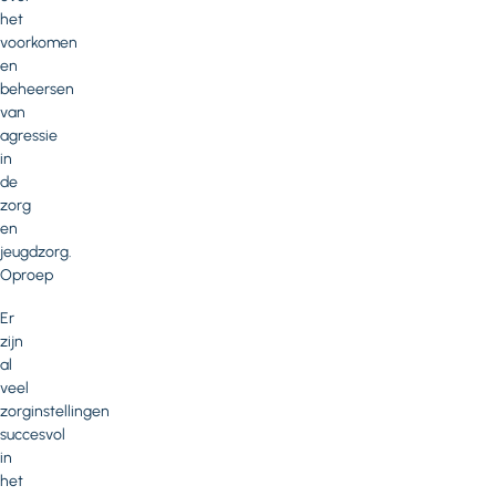
het
voorkomen
en
beheersen
van
agressie
in
de
zorg
en
jeugdzorg.
Oproep
Er
zijn
al
veel
zorginstellingen
succesvol
in
het