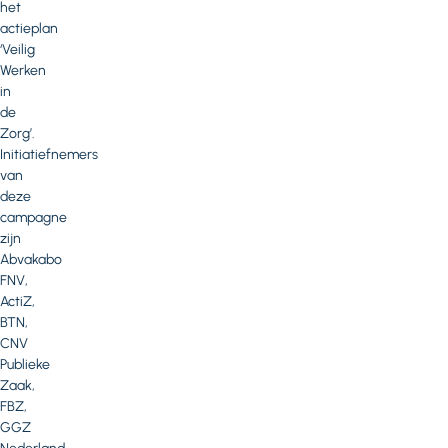
het
actieplan
‘Veilig
Werken
in
de
Zorg’.
Initiatiefnemers
van
deze
campagne
zijn
Abvakabo
FNV,
ActiZ,
BTN,
CNV
Publieke
Zaak,
FBZ,
GGZ