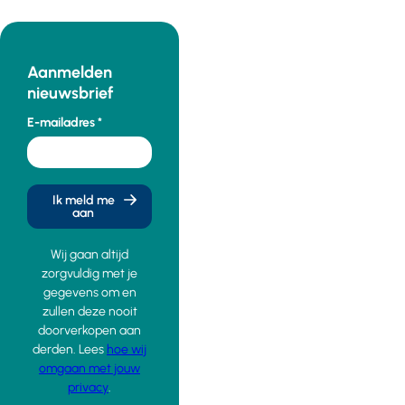
Aanmelden
nieuwsbrief
E-mailadres
Ik meld me
aan
Wij gaan altijd
zorgvuldig met je
gegevens om en
zullen deze nooit
doorverkopen aan
derden. Lees
hoe wij
omgaan met jouw
privacy
.