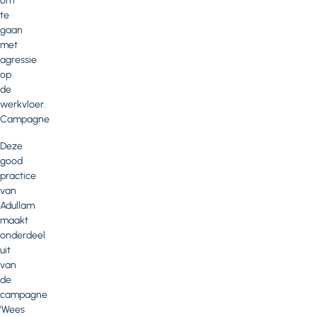
om
te
gaan
met
agressie
op
de
werkvloer.
Campagne
Deze
good
practice
van
Adullam
maakt
onderdeel
uit
van
de
campagne
'Wees