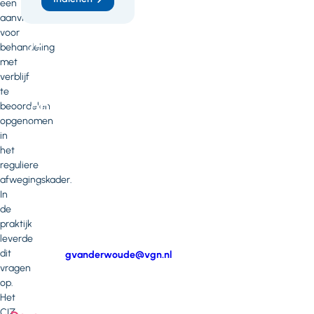
een
heb
aanvraag
voor
je
behandeling
vragen
met
verblijf
of
te
opmerkingen?
beoordelen
opgenomen
Neem
in
contact
het
op
reguliere
met
afwegingskader.
Gera
In
van
de
der
praktijk
Woude
leverde
dit
E-
gvanderwoude@vgn.nl
vragen
mail
Telefoonnummer
op.
Het
CIZ