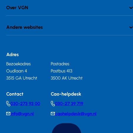
Over VGN
Andere websites
Adres
Bezoekadres
Postadres
Oudlaan 4
Postbus 413
3515 GA Utrecht
3500 AK Utrecht
Contact
Cao-helpdesk
030-273 93 00
030-27 39 719
Telephonenumber
Telephonenumber
info@vgn.nl
caohelpdesk@vgn.nl
E-
E-
mail
mail