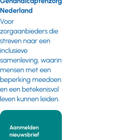
Gehandicaptenzorg
toepassing
zijn op het
Nederland
primaire
Voor
proces
binnen de
zorgaanbieders die
gehandicaptenzorg.
streven naar een
inclusieve
samenleving, waarin
mensen met een
beperking meedoen
en een betekenisvol
leven kunnen leiden.
Aanmelden
nieuwsbrief