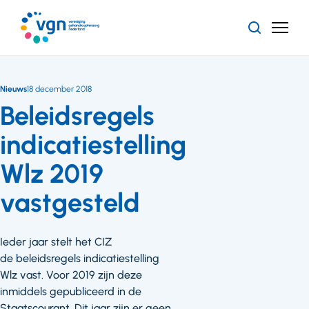
Ga
naar
Zoeken
Menu
hoofdinhoud
Vereniging
Gehandicaptenzorg
Nederland
Nieuws
18 december 2018
Beleidsregels
indicatiestelling
Wlz 2019
vastgesteld
Ieder jaar stelt het CIZ
de beleidsregels indicatiestelling
Wlz vast. Voor 2019 zijn deze
inmiddels gepubliceerd in de
Staatscourant. Dit jaar zijn er geen