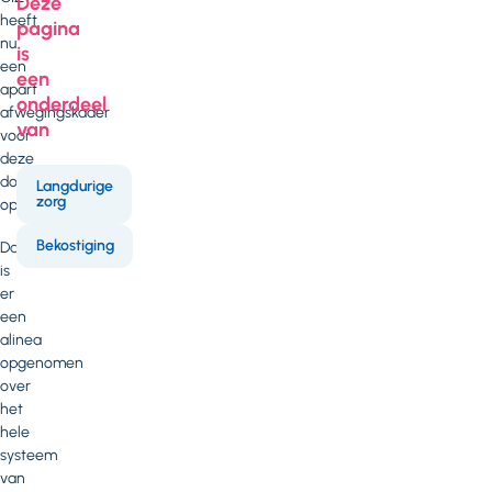
Deze
heeft
pagina
nu
is
een
een
apart
onderdeel
afwegingskader
van
voor
deze
doelgroep
Langdurige
zorg
opgenomen.
Bekostiging
Daarnaast
is
er
een
alinea
opgenomen
over
het
hele
systeem
van