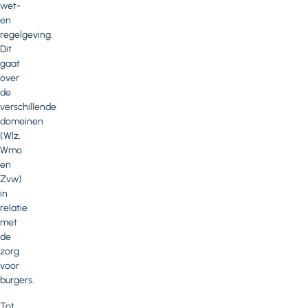
wet-
en
regelgeving.
Dit
gaat
over
de
verschillende
domeinen
(Wlz,
Wmo
en
Zvw)
in
relatie
met
de
zorg
voor
burgers.
Tot