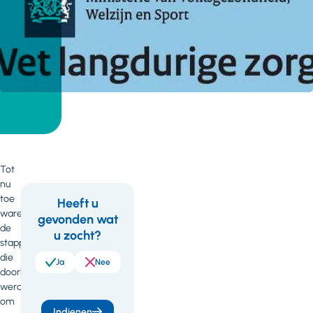
Tot
nu
toe
Heeft u
waren
gevonden wat
Feedback
Wil
de
u zocht?
je
stappen
die
meer
Ja
Nee
doorlopen
weten
werden
om
of
Indienen