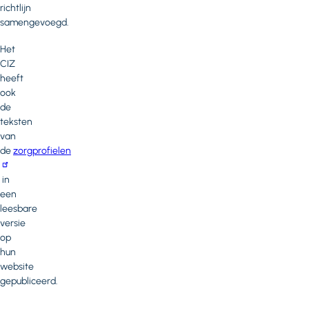
richtlijn
samengevoegd.
Het
CIZ
heeft
ook
de
teksten
van
de
zorgprofielen
in
een
leesbare
versie
op
hun
website
gepubliceerd.