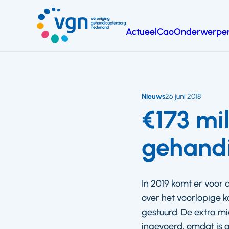
Ga
naar
Actueel
Cao
Onderwerpe
hoofdinhoud
Vereniging
Gehandicaptenzorg
Nederland
Nieuws
26 juni 2018
€173 mi
gehandi
In 2019 komt er voor 
over het voorlopige 
gestuurd. De extra m
ingevoerd, omdat is 