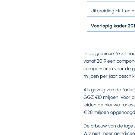
Uitbreiding EKT en 
Voorlopig kader 20
In de
groeiruimte
zit na
vanaf 2019 een compone
compenseren voor de gev
miljoen per jaar beschik
Als gevolg van de
tarief
GGZ €10 miljoen. Voor d
leiden de nieuwe tariev
€128 miljoen opgehoogd
De afbouw van de
lage
Wlz niet meer geïndicee