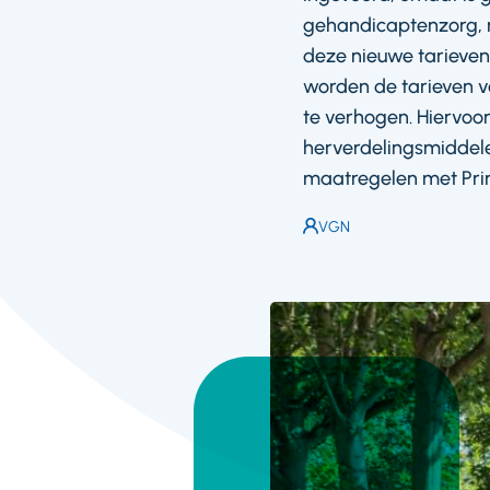
gehandicaptenzorg, n
deze nieuwe tarieven
worden de tarieven v
te verhogen. Hiervoo
herverdelingsmiddele
maatregelen met Prin
Auteur:
VGN