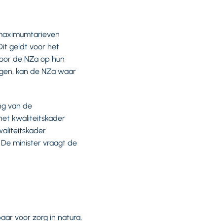
 maximumtarieven
it geldt voor het
door de NZa op hun
ngen, kan de NZa waar
ng van de
et kwaliteitskader
waliteitskader
 De minister vraagt de
aar voor zorg in natura,