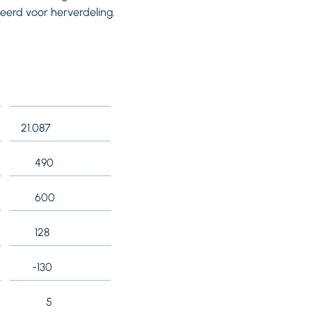
eerd voor herverdeling.
21.087
490
600
128
-130
5