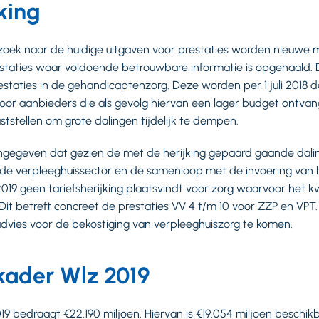
king
zoek naar de huidige uitgaven voor prestaties worden nieuwe
staties waar voldoende betrouwbare informatie is opgehaald. D
estaties in de gehandicaptenzorg. Deze worden per 1 juli 2018 
oor aanbieders die als gevolg hiervan een lager budget ontva
ststellen om grote dalingen tijdelijk te dempen.
ngegeven dat gezien de met de herijking gepaard gaande dali
 de verpleeghuissector en de samenloop met de invoering van h
019 geen tariefsherijking plaatsvindt voor zorg waarvoor het k
Dit betreft concreet de prestaties VV 4 t/m 10 voor ZZP en VPT.
dvies voor de bekostiging van verpleeghuiszorg te komen.
kader Wlz 2019
9 bedraagt €22.190 miljoen. Hiervan is €19.054 miljoen beschikb