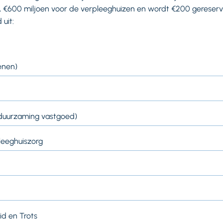
, €600 miljoen voor de verpleeghuizen en wordt €200 gereserv
uit:
enen)
erduurzaming vastgoed)
leeghuiszorg
d en Trots