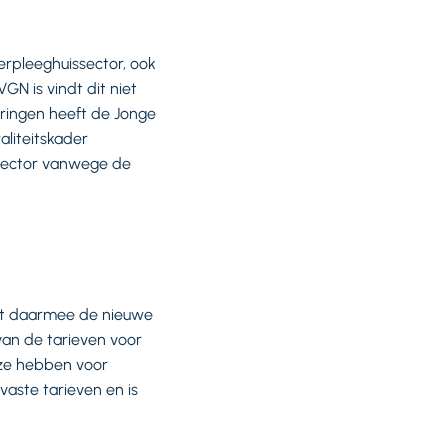
erpleeghuissector, ook
N is vindt dit niet
dringen heeft de Jonge
liteitskader
 sector vanwege de
dat daarmee de nieuwe
van de tarieven voor
uze hebben voor
aste tarieven en is