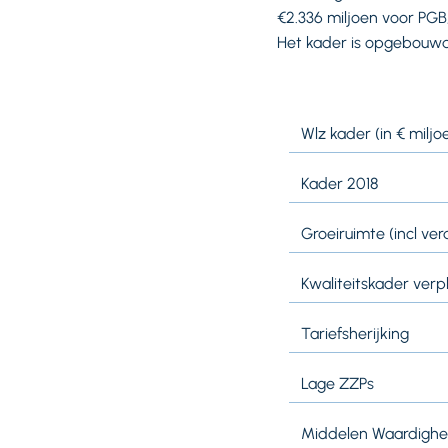
€2.336 miljoen voor PGB
Het kader is opgebouwd 
Wlz kader (in € miljo
Kader 2018
Groeiruimte (incl v
Kwaliteitskader verp
Tariefsherijking
Lage ZZPs
Middelen Waardighei