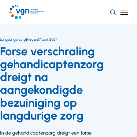
Ga
naar
Zoeken
Menu
hoofdinhoud
Vereniging
Gehandicaptenzorg
Nederland
Langdurige zorg
Nieuws
17 april 2024
Forse verschraling
gehandicaptenzorg
dreigt na
aangekondigde
bezuiniging op
langdurige zorg
In de gehandicaptenzorg dreigt een forse