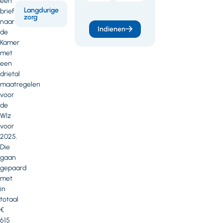
een
Brief VGN inz
Langdurige
brief
zorg
Tweede
naar
Indienen
Kamer
de
voorjaarsnota-
Kamer
voorhangbrief
met
een
Wlz-
drietal
behandeling
maatregelen
(PDF - 131 kB)
voor
de
Wlz
voor
2025.
Die
gaan
gepaard
met
in
totaal
€
615