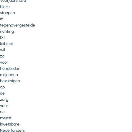
Voorjaarsnota
flinke
stappen
in
tegenovergestelde
richting.
Dit
kabinet
wil
zo
voor
honderden
miljoenen
bezuinigen
op
de
zorg
voor
de
meest
kwetsbare
Nederlanders.