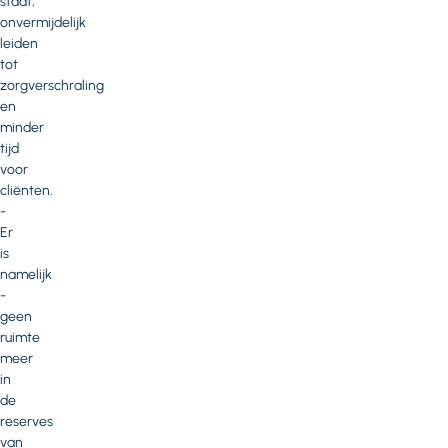
staat,
onvermijdelijk
leiden
tot
zorgverschraling
en
minder
tijd
voor
cliënten.
­
Er
is
namelijk
­
geen
ruimte
meer
in
de
reserves
van