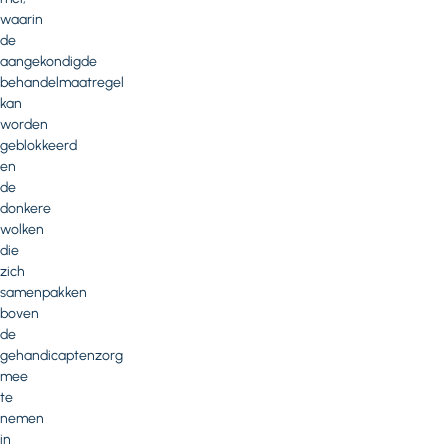
waarin
de
aangekondigde
behandelmaatregel
kan
worden
geblokkeerd
en
de
donkere
wolken
die
zich
samenpakken
boven
de
gehandicaptenzorg
mee
te
nemen
in