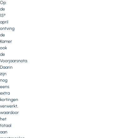
Op
de
e
15
april
ontving
de
Kamer
ook
de
Voorjaarsnota.
Daarin
zijn
nog
eens
extra
kortingen
verwerkt,
waardoor
het
totaal
aan