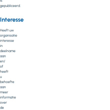
is
gepubliceerd.
Interesse
Heeft uw
organisatie
interesse
in
deelname
aan
en/
of
heeft
u
behoefte
aan
meer
informatie
over
de