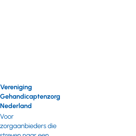
Nieuws
14 december
2021
Financiering
Kickstart
vrijgemaakt
Vereniging
Gehandicaptenzorg
Nederland
Voor
zorgaanbieders die
streven naar een