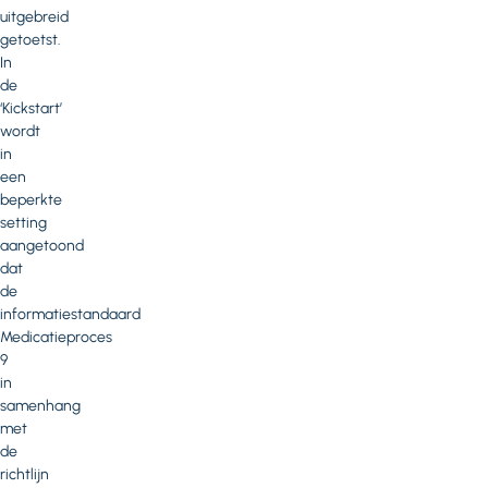
uitgebreid
getoetst.
In
de
‘Kickstart’
wordt
in
een
beperkte
setting
aangetoond
dat
de
informatiestandaard
Medicatieproces
9
in
samenhang
met
de
richtlijn