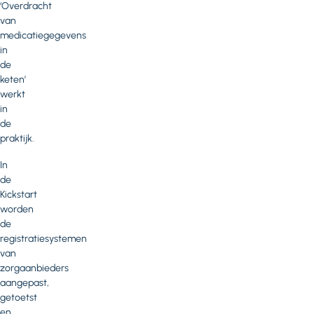
‘Overdracht
van
medicatiegegevens
in
de
keten’
werkt
in
de
praktijk.
In
de
Kickstart
worden
de
registratiesystemen
van
zorgaanbieders
aangepast,
getoetst
en