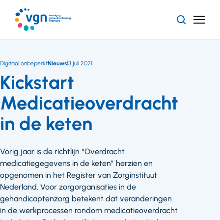
Ga
naar
Zoeken
Menu
hoofdinhoud
Vereniging
Gehandicaptenzorg
Nederland
Digitaal onbeperkt
Nieuws
13 juli 2021
Kickstart
Medicatieoverdracht
in de keten
Vorig jaar is de richtlijn “Overdracht
medicatiegegevens in de keten” herzien en
opgenomen in het Register van Zorginstituut
Nederland. Voor zorgorganisaties in de
gehandicaptenzorg betekent dat veranderingen
in de werkprocessen rondom medicatieoverdracht