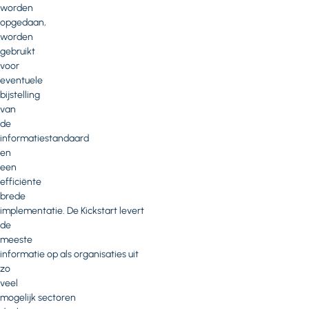
worden
opgedaan,
worden
gebruikt
voor
eventuele
bijstelling
van
de
informatiestandaard
en
een
efficiënte
brede
implementatie. De Kickstart levert
de
meeste
informatie op als organisaties uit
zo
veel
mogelijk sectoren