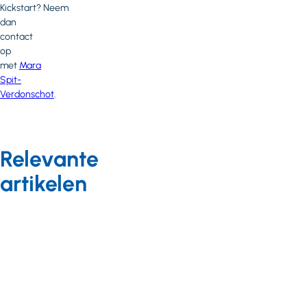
Kickstart? Neem
dan
contact
op
met
Mara
Spit-
Verdonschot
.
Relevante
artikelen
Nieuws
05 oktober 2021