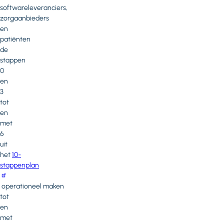
softwareleveranciers,
zorgaanbieders
en
patiënten
de
stappen
0
en
3
tot
en
met
6
uit
het
10-
stappenplan
operationeel maken
tot
en
met