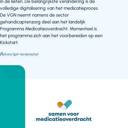
in de keten. De belangrijkste verandering is de
volledige digitalisering van het medicatieproces.
De VGN neemt namens de sector
gehandicaptenzorg deel aan het landelijk
Programma Medicatieoverdracht. Momenteel is
het programma zich aan het voorbereiden op een
Kickstart.
Auteur:
Mara Spit-Verdonschot