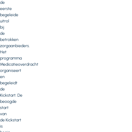
de
eerste
begeleide
uitrol
bij
de
betrokken
zorgaanbieders.
Het
programma
Medicatieoverdracht
organiseert
en
begeleidt
de
Kickstart. De
beoogde
start
van
de Kickstart
is