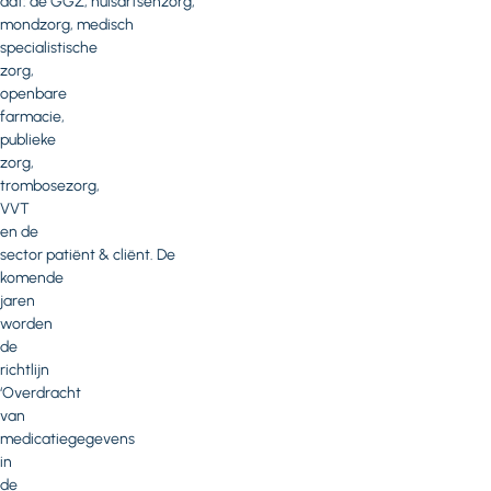
dat: de GGZ, huisartsenzorg,
mondzorg, medisch
specialistische
zorg,
openbare
farmacie,
publieke
zorg,
trombosezorg,
VVT
en de
sector patiënt & cliënt. De
komende
jaren
worden
de
richtlijn
‘Overdracht
van
medicatiegegevens
in
de