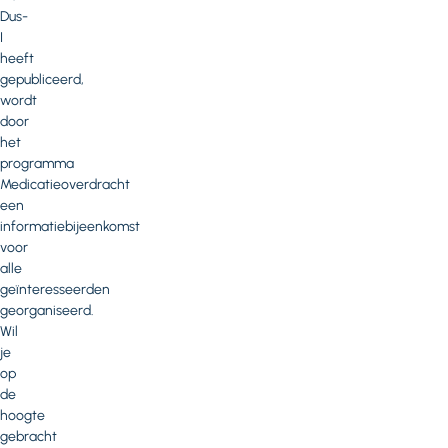
Dus-
I
heeft
gepubliceerd,
wordt
door
het
programma
Medicatieoverdracht
een
informatiebijeenkomst
voor
alle
geïnteresseerden
georganiseerd.
Wil
je
op
de
hoogte
gebracht