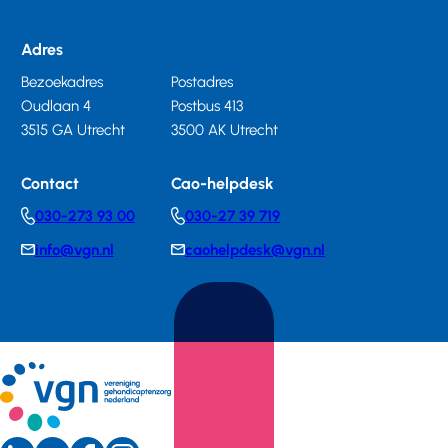
Adres
Bezoekadres
Postadres
Oudlaan 4
Postbus 413
3515 GA Utrecht
3500 AK Utrecht
Contact
Cao-helpdesk
030-273 93 00
030-27 39 719
Telephonenumber
Telephonenumber
info@vgn.nl
caohelpdesk@vgn.nl
E-
E-
mail
mail