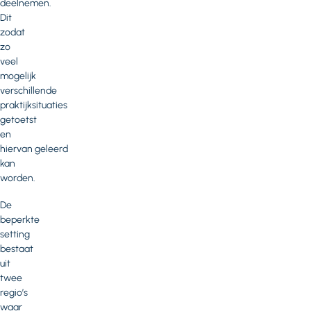
deelnemen.
Dit
zodat
zo
veel
mogelijk
verschillende
praktijksituaties
getoetst
en
hiervan geleerd
kan
worden.
De
beperkte
setting
bestaat
uit
twee
regio’s
waar