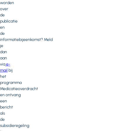
worden
over
de
publicatie
en
de
informatiebijeenkomst? Meld
je
dan
aan
via
e-
mail
bij
het
programma
Medicatieoverdracht
en ontvang
een
bericht
als
de
subsidieregeling