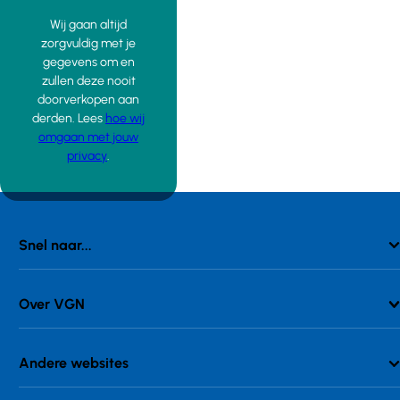
Wij gaan altijd
zorgvuldig met je
gegevens om en
zullen deze nooit
doorverkopen aan
derden. Lees
hoe wij
omgaan met jouw
privacy
.
Snel naar...
Over VGN
Andere websites