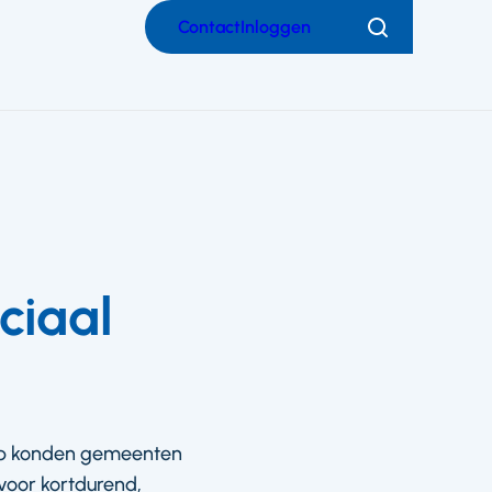
Contact
Inloggen
Zoeken
ciaal
oep konden gemeenten
voor kortdurend,