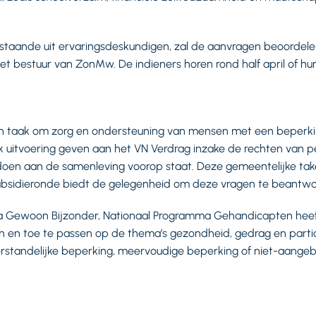
staande uit ervaringsdeskundigen, zal de aanvragen beoordele
et bestuur van ZonMw. De indieners horen rond half april of 
taak om zorg en ondersteuning van mensen met een beperkin
itvoering geven aan het VN Verdrag inzake de rechten van 
oen aan de samenleving voorop staat. Deze gemeentelijke ta
subsidieronde biedt de gelegenheid om deze vragen te beantw
ewoon Bijzonder, Nationaal Programma Gehandicapten heeft 
n en toe te passen op de thema’s gezondheid, gedrag en parti
standelijke beperking, meervoudige beperking of niet-aangebo