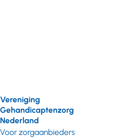
krijgen
beperking
positief
krijgt
advies
nieuwe
impuls
Vereniging
Gehandicaptenzorg
Nederland
Voor zorgaanbieders