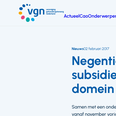
Ga
naar
Actueel
Cao
Onderwerpe
hoofdinhoud
Vereniging
Gehandicaptenzorg
Nederland
Nieuws
02 februari 2017
Negenti
subsidi
domein
Samen met een onderz
vanaf november vorig