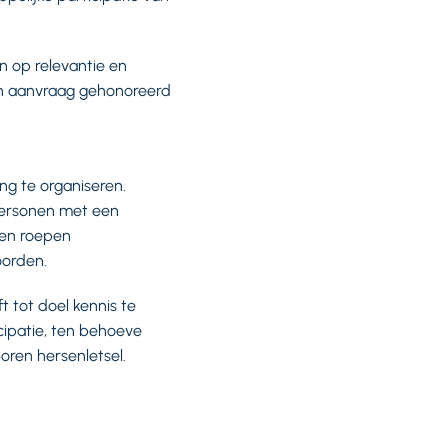
n op relevantie en
hun aanvraag gehonoreerd
g te organiseren.
personen met een
ken roepen
oorden.
tot doel kennis te
cipatie, ten behoeve
ren hersenletsel.