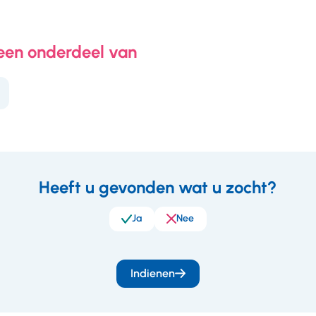
 een onderdeel van
Heeft u gevonden wat u zocht?
eedback
Ja
Nee
Indienen