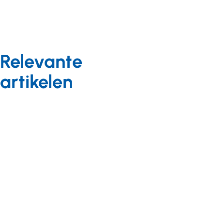
Relevante
artikelen
Vastgoed en wonen
Vastgoed en wonen
Duurzaamheid
Nieuws
Nieuws
06 mei 2013
11 mei 2020
Nieuws
14 oktober 2019
Waarborgfonds
Waarborgfonds
voor de Zorg
voor de
Expertisecentrum
over scheiden
Zorgsector
Verduurzaming