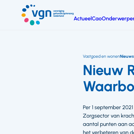
Ga
naar
Actueel
Cao
Onderwerpe
hoofdinhoud
Vereniging
Gehandicaptenzorg
Nederland
Vastgoed en wonen
Nieuws
Nieuw 
Waarbor
Per 1 september 2021
Zorgsector van krac
aantal punten aan act
het verbeteren van 