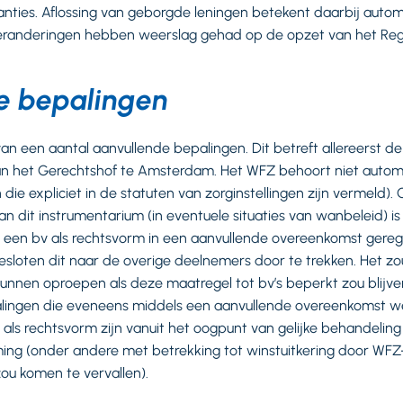
nties. Aflossing van geborgde leningen betekent daarbij automat
veranderingen hebben weerslag gehad op de opzet van het Re
e bepalingen
 van een aantal aanvullende bepalingen. Dit betreft allereerst d
het Gerechtshof te Amsterdam. Het WFZ behoort niet automat
 die expliciet in de statuten van zorginstellingen zijn vermeld).
 dit instrumentarium (in eventuele situaties van wanbeleid) is 
een bv als rechtsvorm in een aanvullende overeenkomst gerege
 besloten dit naar de overige deelnemers door te trekken. Het z
 kunnen oproepen als deze maatregel tot bv’s beperkt zou blijve
lingen die eveneens middels een aanvullende overeenkomst w
als rechtsvorm zijn vanuit het oogpunt van gelijke behandelin
ng (onder andere met betrekking tot winstuitkering door WFZ
ou komen te vervallen).