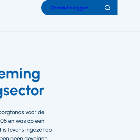
Contact
Inloggen
Zoeken
neming
sector
borgfonds voor de
005 en was op een
 is tevens ingezet op
bben geen gevolgen