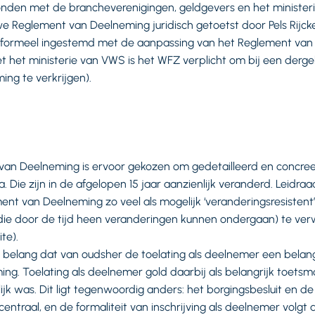
nden met de brancheverenigingen, geldgevers en het ministeri
e Reglement van Deelneming juridisch getoetst door Pels Rijcken
k formeel ingestemd met de aanpassing van het Reglement va
t het ministerie van VWS is het WFZ verplicht om bij een derge
ng te verkrijgen).
van Deelneming is ervoor gekozen om gedetailleerd en concree
a. Die zijn in de afgelopen 15 jaar aanzienlijk veranderd. Leidraa
t van Deelneming zo veel als mogelijk ‘veranderingsresistent’ 
 (die door de tijd heen veranderingen kunnen ondergaan) te ve
te).
n belang dat van oudsher de toelating als deelnemer een belangr
ng. Toelating als deelnemer gold daarbij als belangrijk toet
ijk was. Dit ligt tegenwoordig anders: het borgingsbesluit en 
centraal, en de formaliteit van inschrijving als deelnemer volgt 