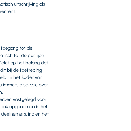
isch uitschrijving als
glement.
e toegang tot de
isch tot de partijen
 Gelet op het belang dat
dit bij de toetreding
ld. In het kader van
ou immers discussie over
n.
erden vastgelegd voor
g ook opgenomen in het
-deelnemers, indien het