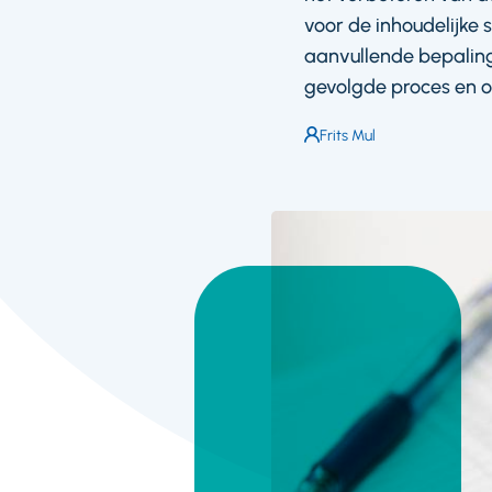
voor de inhoudelijke 
aanvullende bepaling
gevolgde proces en o
Auteur:
Frits Mul