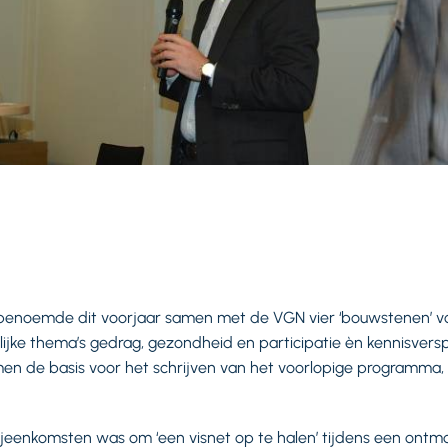
benoemde dit voorjaar samen met de VGN vier ‘bouwstenen’ vo
jke thema’s gedrag, gezondheid en participatie èn kennisversp
en de basis voor het schrijven van het voorlopige programma, 
ijeenkomsten was om ‘een visnet op te halen’ tijdens een ont