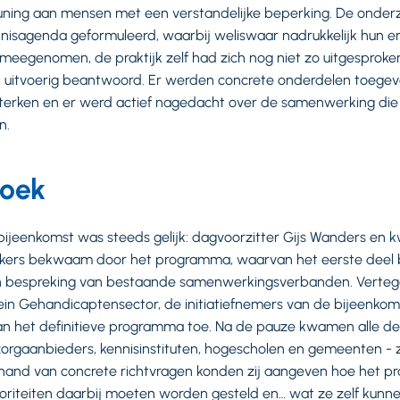
euning aan mensen met een verstandelijke beperking. De onder
nisagenda geformuleerd, waarbij weliswaar nadrukkelijk hun e
meegenomen, de praktijk zelf had zich nog niet zo uitgesproken.
n uitvoerig beantwoord. Er werden concrete onderdelen toegev
erken en er werd actief nagedacht over de samenwerking die 
n.
boek
bijeenkomst was steeds gelijk: dagvoorzitter Gijs Wanders en 
kers bekwaam door het programma, waarvan het eerste deel 
en bespreking van bestaande samenwerkingsverbanden. Verte
n Gehandicaptensector, de initiatiefnemers van de bijeenkomst
e van het definitieve programma toe. Na de pauze kwamen alle d
orgaanbieders, kennisinstituten, hogescholen en gemeenten - 
e hand van concrete richtvragen konden zij aangeven hoe het
riteiten daarbij moeten worden gesteld en… wat ze zelf kunnen