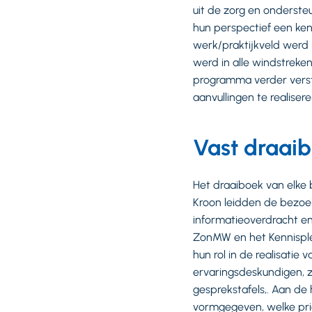
uit de zorg en onderst
hun perspectief een ken
werk/praktijkveld werd 
werd in alle windstreke
programma verder verst
aanvullingen te realisere
Vast draai
Het draaiboek van elke 
Kroon leidden de bezoe
informatieoverdracht 
ZonMW en het Kennisplei
hun rol in de realisati
ervaringsdeskundigen, z
gesprekstafels,. Aan d
vormgegeven, welke prio