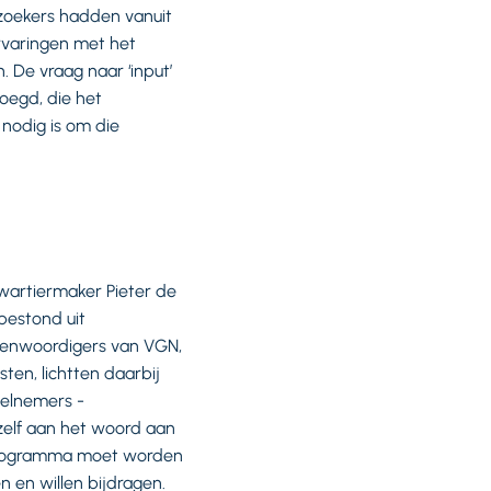
zoekers hadden vanuit
rvaringen met het
 De vraag naar ‘input’
oegd, die het
nodig is om die
kwartiermaker Pieter de
bestond uit
genwoordigers van VGN,
en, lichtten daarbij
eelnemers -
zelf aan het woord aan
 programma moet worden
 en willen bijdragen.