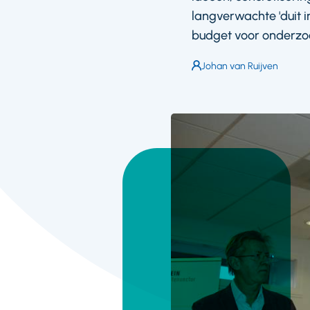
langverwachte 'duit i
budget voor onderzoe
Auteur:
Johan van Ruijven