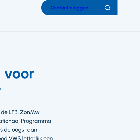
Contact
Inloggen
Zoeken
 voor
t
, de LFB, ZonMw,
 Nationaal Programma
is de oogst aan
eed VWS letterlijk een