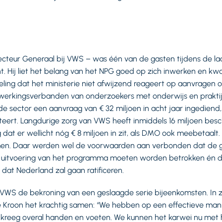
g
ecteur Generaal bij VWS – was één van de gasten tijdens de la
t. Hij liet het belang van het NPG goed op zich inwerken en kw
ing dat het ministerie niet afwijzend reageert op aanvragen o
rkingsverbanden van onderzoekers met onderwijs en praktijki
 sector een aanvraag van € 32 miljoen in acht jaar ingediend
steert. Langdurige zorg van VWS heeft inmiddels 16 miljoen bes
 dat er wellicht nóg € 8 miljoen in zit, als DMO ook meebetaal
omen. Daar werden wel de voorwaarden aan verbonden dat de 
n uitvoering van het programma moeten worden betrokken én da
 dat Nederland zal gaan ratificeren.
VWS de bekroning van een geslaagde serie bijeenkomsten. In z
 Kroon het krachtig samen: “We hebben op een effectieve mani
kreeg overal handen en voeten. We kunnen het karwei nu met h