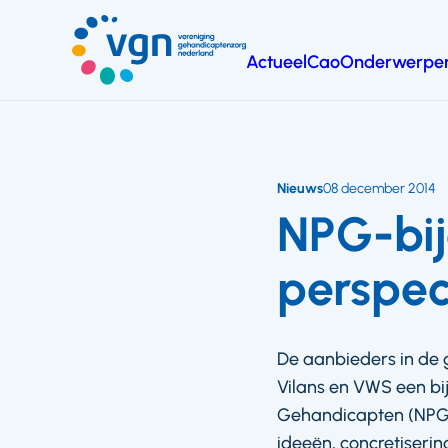
Ga
naar
Actueel
Cao
Onderwerpe
hoofdinhoud
Vereniging
Gehandicaptenzorg
Nederland
Nieuws
08 december 2014
NPG-bij
perspec
De aanbieders in de 
Vilans en VWS een bi
Gehandicapten (NPG).
ideeën, concretiserin