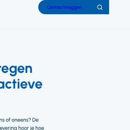
Contact
Inloggen
Zoeken
 tegen
actieve
ens of oneens? De
evering hoor je hoe