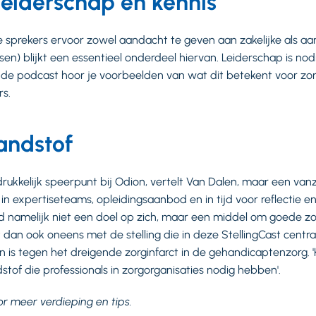
 leiderschap en kennis
e sprekers ervoor zowel aandacht te geven aan zakelijke als aa
en) blijkt een essentieel onderdeel hiervan. Leiderschap is nodi
n de podcast hoor je voorbeelden van wat dit betekent voor zor
rs.
randstof
drukkelijk speerpunt bij Odion, vertelt Van Dalen, maar een va
 in expertiseteams, opleidingsaanbod en in tijd voor reflectie en
id namelijk niet een doel op zich, maar een middel om goede z
t dan ook oneens met de stelling die in deze StellingCast centra
n is tegen het dreigende zorginfarct in de gehandicaptenzorg. 'K
stof die professionals in zorgorganisaties nodig hebben'.
or meer verdieping en tips.