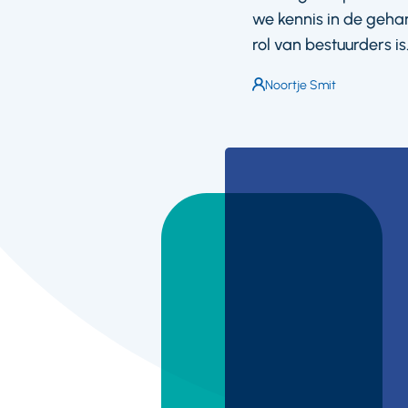
we kennis in de geha
rol van bestuurders is
Auteur:
Noortje Smit