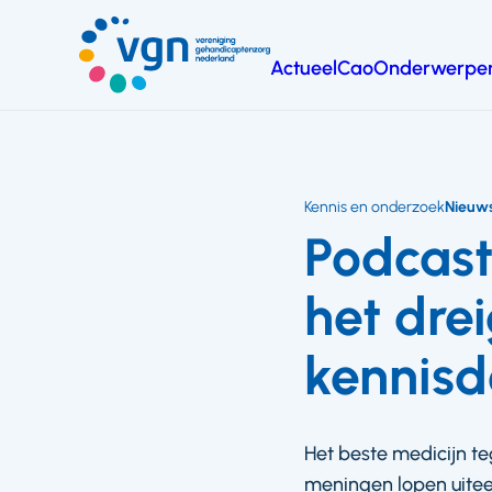
Ga
naar
Actueel
Cao
Onderwerpe
hoofdinhoud
Vereniging
Gehandicaptenzorg
Nederland
Kennis en onderzoek
Nieuw
Podcast
het drei
kennisd
Het beste medicijn te
meningen lopen uiteen