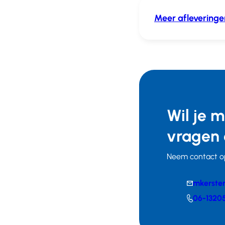
Meer afleveringe
Wil je 
vragen 
Neem contact o
E-
mkerste
mail
Telefoonnumm
06-1320