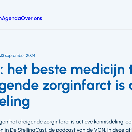
n
Agenda
Over ons
s
13 september 2024
: het beste medicijn
gende zorginfarct is 
eling
gen het dreigende zorginfarct is actieve kennisdeling: e
 in De StellingCast, de podcast van de VGN. In deze afl