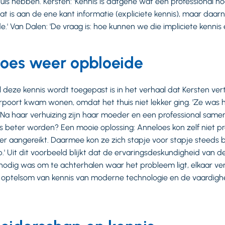
n huis hebben. Kersten: 'Kennis is datgene wat een professional n
t is aan de ene kant informatie (expliciete kennis), maar daarn
.' Van Dalen: 'De vraag is: hoe kunnen we die impliciete kennis 
oes weer opbloeide
 deze kennis wordt toegepast is in het verhaal dat Kersten ver
rpoort kwam wonen, omdat het thuis niet lekker ging. 'Ze was 
 Na haar verhuizing zijn haar moeder en een professional same
s beter worden? Een mooie oplossing: Anneloes kon zelf niet 
 aangereikt. Daarmee kon ze zich stapje voor stapje steeds b
op.' Uit dit voorbeeld blijkt dat de ervaringsdeskundigheid van
 nodig was om te achterhalen waar het probleem ligt, elkaar ve
 optelsom van kennis van moderne technologie en de vaardighe