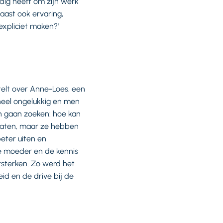
odig heeft om zijn werk
aast ook ervaring,
expliciet maken?'
telt over Anne-Loes, een
heel ongelukkig en men
n gaan zoeken: hoe kan
praten, maar ze hebben
eter uiten en
 de moeder en de kennis
rsterken. Zo werd het
id en de drive bij de