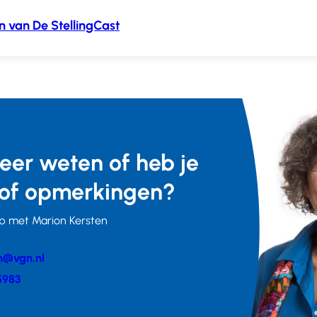
n van De StellingCast
meer weten of heb je
of opmerkingen?
p met Marion Kersten
n@vgn.nl
er
5983