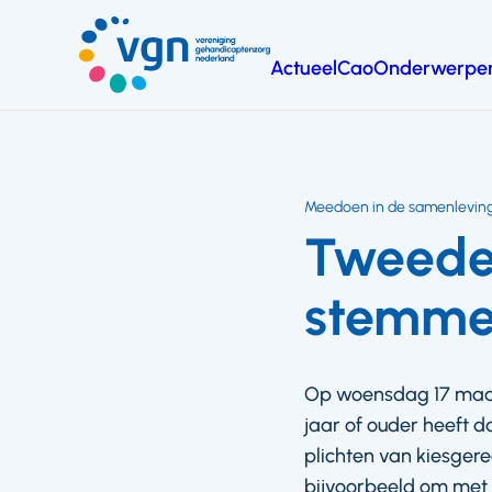
Ga
naar
Actueel
Cao
Onderwerpe
hoofdinhoud
Vereniging
Gehandicaptenzorg
Nederland
Meedoen in de samenlevin
Tweede 
stemme
Op woensdag 17 maar
jaar of ouder heeft d
plichten van kiesgere
bijvoorbeeld om met d