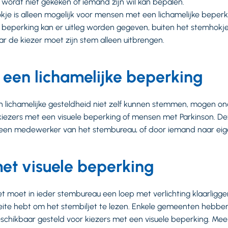
wordt niet gekeken of iemand zijn wil kan bepalen.
okje is alleen mogelijk voor mensen met een lichamelijke bepe
 beperking kan er uitleg worden gegeven, buiten het stemhokje
ar de kiezer moet zijn stem alleen uitbrengen.
 een lichamelijke beperking
 lichamelijke gesteldheid niet zelf kunnen stemmen, mogen ond
kiezers met een visuele beperking of mensen met Parkinson. D
en medewerker van het stembureau, of door iemand naar eig
t visuele beperking
 moet in ieder stembureau een loep met verlichting klaarliggen
eite hebt om het stembiljet te lezen. Enkele gemeenten hebbe
chikbaar gesteld voor kiezers met een visuele beperking. Meer