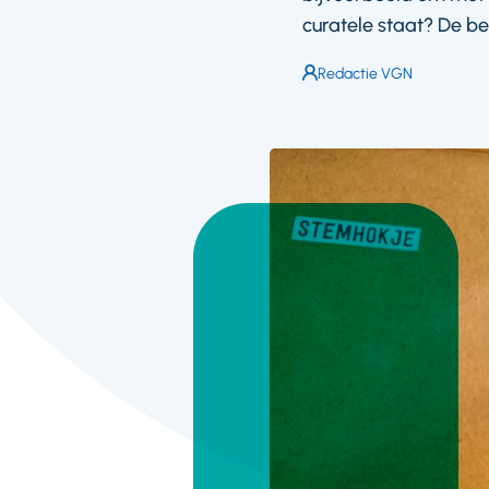
curatele staat? De bel
Auteur:
Redactie VGN