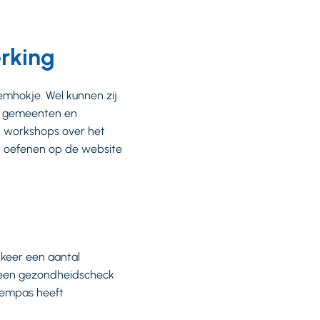
erking
emhokje. Wel kunnen zij
s, gemeenten en
n workshops over het
n oefenen op de website
 keer een aantal
f een gezondheidscheck
stempas heeft