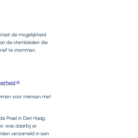
estaat de mogelijkheid
van de stemlokalen die
brief te stemmen.
verheid
.
temmen voor mensen met
de Prael in Den Haag
, was daarbij er
rden verzameld in een