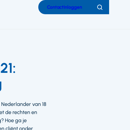
Contact
Inloggen
Zoeken
21:
g
 Nederlander van 18
et de rechten en
g? Hoe ga je
en cliënt onder