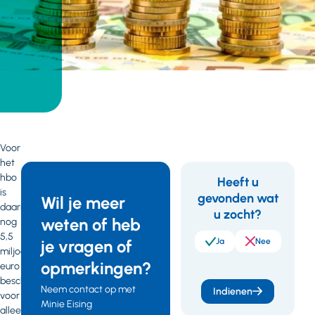
Voor
het
hbo
Heeft u
is
gevonden wat
Feedback
Wil je meer
daarnaast
u zocht?
weten of heb
nog
Leren en
5,5
ontwikkelen
je vragen of
Ja
Nee
voor
miljoen
professionals
opmerkingen?
euro
09 maart 2021
beschikbaar
Neem contact op met
Indienen
voor
Kamerbrief
Minie Eising
alleen
nationaal