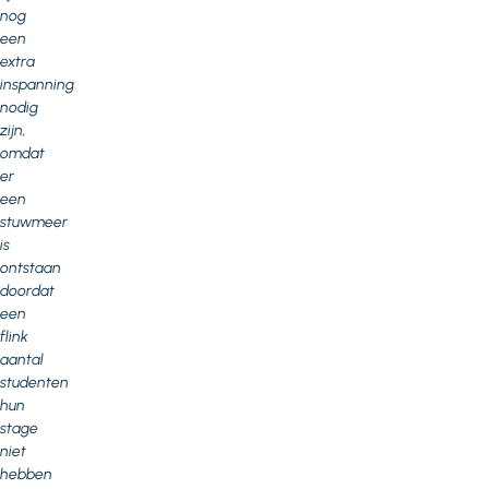
nog
een
extra
inspanning
nodig
zijn,
omdat
er
een
stuwmeer
is
ontstaan
doordat
een
flink
aantal
studenten
hun
stage
niet
hebben