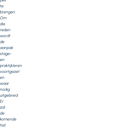
peil
te
brengen.
Om
die
reden
wordt
de
aanpak
stage-
en
praktijkleren
voortgezet
en
waar
nodig
uitgebreid.
Er
zal
de
komende
tijd