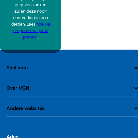
gegevens om en
zullen deze nooit
doorverkopen aan
derden. Lees
hoe wij
omgaan met jouw
privacy
.
Snel naar...
Over VGN
Andere websites
Adres