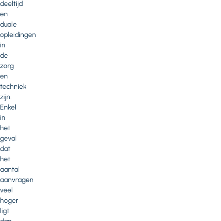
deeltijd
en
duale
opleidingen
in
de
zorg
en
techniek
zijn.
Enkel
in
het
geval
dat
het
aantal
aanvragen
veel
hoger
ligt