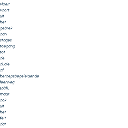
vloeit
voort
uit
het
gebrek
aan
stages,
toegang
tot
de
duale
of
beroepsbegeleidende
leerweg
(bbl),
maar
ook
uit
het
feit
dat