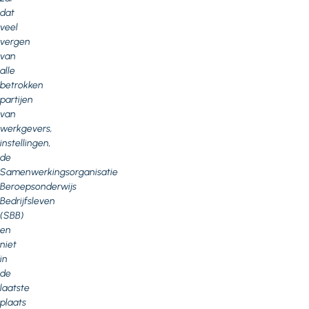
dat
veel
vergen
van
alle
betrokken
partijen
van
werkgevers,
instellingen,
de
Samenwerkingsorganisatie
Beroepsonderwijs
Bedrijfsleven
(SBB)
en
niet
in
de
laatste
plaats