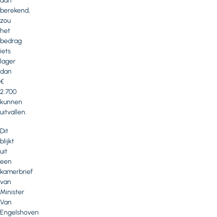
dan
berekend,
zou
het
bedrag
iets
lager
dan
€
2.700
kunnen
uitvallen.
Dit
blijkt
uit
een
kamerbrief
van
Minister
Van
Engelshoven