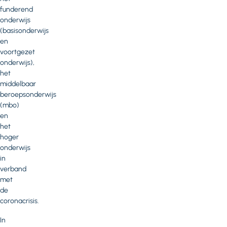
funderend
onderwijs
(basisonderwijs
en
voortgezet
onderwijs),
het
middelbaar
beroepsonderwijs
(mbo)
en
het
hoger
onderwijs
in
verband
met
de
coronacrisis.
In