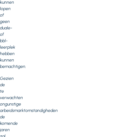
kunnen
lopen
of
geen
duale-
of
bbl-
leerplek
hebben
kunnen
bemachtigen.
Gezien
de
te
verwachten
ongunstige
arbeidsmarktomstandigheden
de
komende
jaren
zal