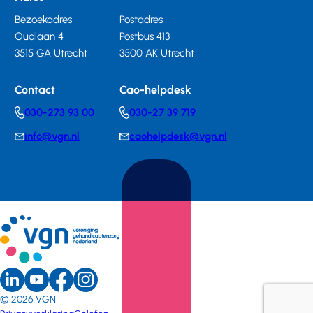
Bezoekadres
Postadres
Oudlaan 4
Postbus 413
3515 GA Utrecht
3500 AK Utrecht
Contact
Cao-helpdesk
030-273 93 00
030-27 39 719
Telephonenumber
Telephonenumber
info@vgn.nl
caohelpdesk@vgn.nl
E-
E-
mail
mail
LinkedIn
Youtube
Instagram
Sociale
Facebook
© 2026
VGN
(external
(external
(external