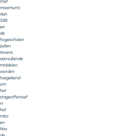
(het
maximum).
Aan
SBB
en
de
hogescholen
zullen
tevens
aanvullende
middelen
worden
toegekend
om
het
stageoffensief
in
het
mbo
en
hbo
de