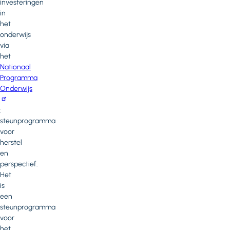
investeringen
in
het
onderwijs
via
het
Nationaal
Programma
Onderwijs
:
steunprogramma
voor
herstel
en
perspectief.
Het
is
een
steunprogramma
voor
het