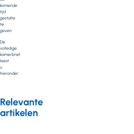
komende
tijd
gestalte
te
geven.
De
volledige
kamerbrief
leest
u
hieronder.
Relevante
artikelen