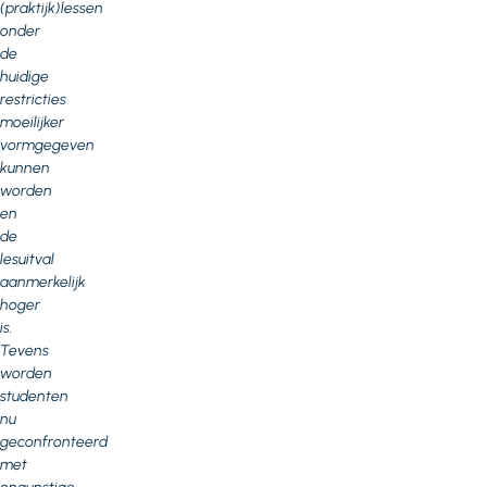
(praktijk)lessen
onder
de
huidige
restricties
moeilijker
vormgegeven
kunnen
worden
en
de
lesuitval
aanmerkelijk
hoger
is.
Tevens
worden
studenten
nu
geconfronteerd
met