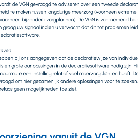
 wordt de VGN gevraagd te adviseren over een tweede declara
cheid te maken tussen langdurige meerzorg (voorheen extreme
voorheen bijzondere zorgplannen). De VGN is voornemend hier 
n graag uw signaal indien u verwacht dat dit tot problemen leid
eclaratiesoftware.
ieven
bben bij ons aangegeven dat de declaratiewijze van individue
is en grote aanpassingen in de declaratiesoftware nodig zijn. Hi
aarmate een instelling relatief veel meerzorgcliënten heeft. De
aagd om hier gezamenlijk andere oplossingen voor te zoeken. 
 helaas geen mogelijkheden toe ziet.
voorziening vanuit de VGN