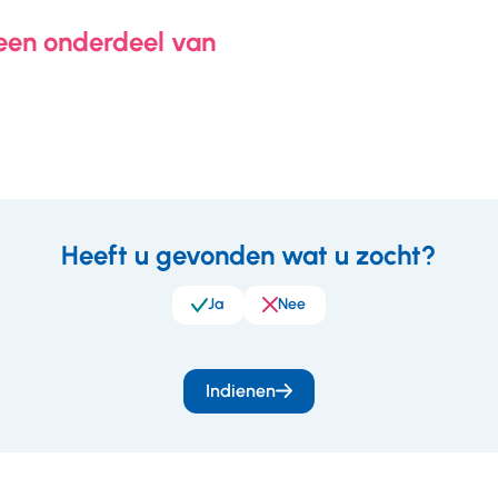
 een onderdeel van
Heeft u gevonden wat u zocht?
eedback
Ja
Nee
Indienen