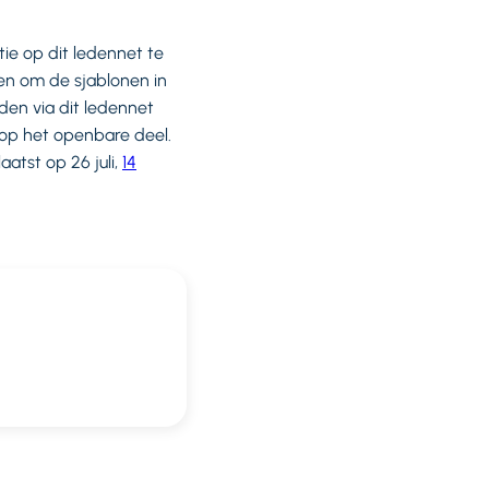
e op dit ledennet te
ken om de sjablonen in
den via dit ledennet
 op het openbare deel.
atst op 26 juli,
14