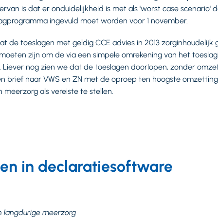
van is dat er onduidelijkheid is met als 'worst case scenario' d
dagprogramma ingevuld moet worden voor 1 november.
t de toeslagen met geldig CCE advies in 2013 zorginhoudelijk 
 moeten zijn om de via een simpele omrekening van het toeslag
. Liever nog zien we dat de toeslagen doorlopen, zonder omzet
en brief naar VWS en ZN met de oproep ten hoogste omzetting
meerzorg als vereiste te stellen.
n in declaratiesoftware
n langdurige meerzorg