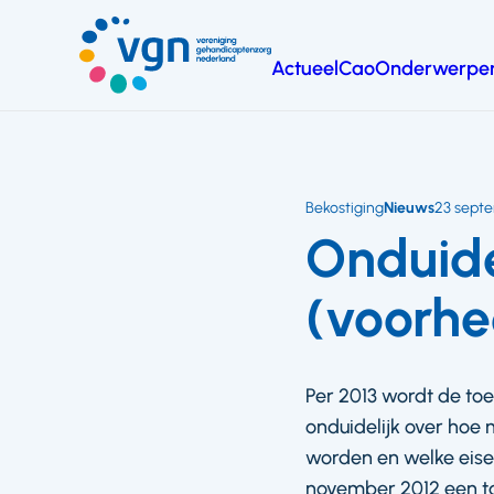
Ga
naar
Actueel
Cao
Onderwerpe
hoofdinhoud
Vereniging
Gehandicaptenzorg
Nederland
Bekostiging
Nieuws
23 sept
Onduid
(voorhe
Per 2013 wordt de to
onduidelijk over hoe
worden en welke eisen
november 2012 een ta