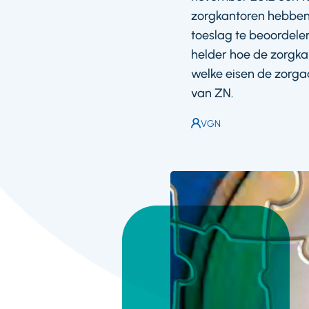
zorgkantoren hebben 
toeslag te beoordelen
helder hoe de zorgka
welke eisen de zorg
van ZN.
Auteur:
VGN