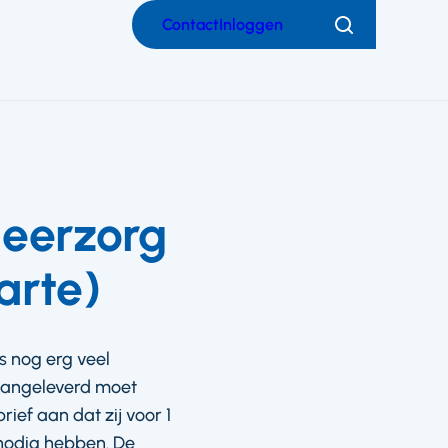
Contact
Inloggen
Zoeken
eerzorg
arte)
s nog erg veel
 aangeleverd moet
ief aan dat zij voor 1
 nodig hebben. De