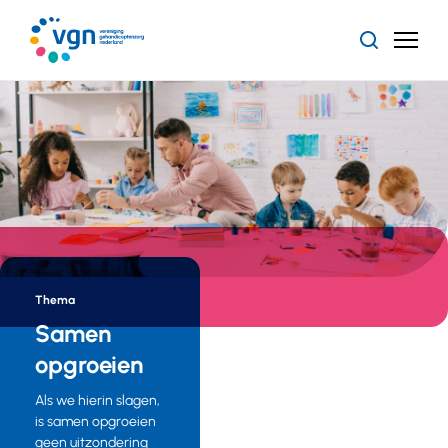
Ga
naar
Zoeken
Menu
hoofdinhoud
Vereniging
Gehandicaptenzorg
Nederland
Thema
Samen
opgroeien
Als we hierin slagen,
is samen opgroeien
geen uitzondering