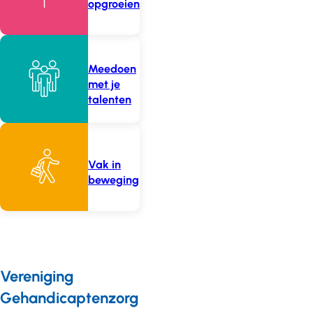
opgroeien
Meedoen
met je
talenten
Vak in
beweging
Vereniging
Gehandicaptenzorg