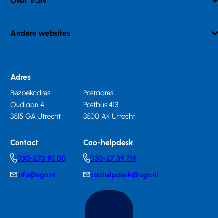
Over VGN
Andere websites
Adres
Bezoekadres
Postadres
Oudlaan 4
Postbus 413
3515 GA Utrecht
3500 AK Utrecht
Contact
Cao-helpdesk
030-273 93 00
030-27 39 719
Telephonenumber
Telephonenumber
info@vgn.nl
caohelpdesk@vgn.nl
E-
E-
mail
mail