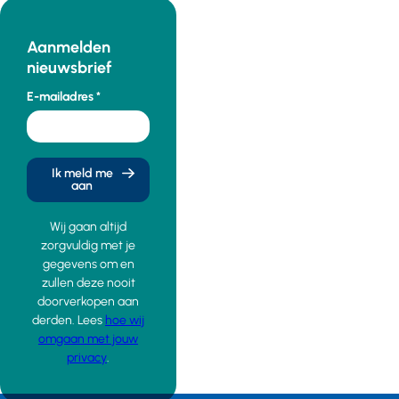
Aanmelden
nieuwsbrief
E-mailadres
Ik meld me
aan
Wij gaan altijd
zorgvuldig met je
gegevens om en
zullen deze nooit
doorverkopen aan
derden. Lees
hoe wij
omgaan met jouw
privacy
.