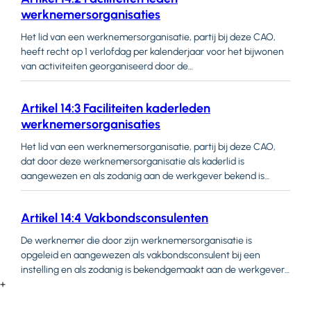
de Zorg (FBZ), voor zover de werknemer op wie het in
werknemersorganisaties
Het lid van een werknemersorganisatie, partij bij deze CAO,
heeft recht op 1 verlofdag per kalenderjaar voor het bijwonen
van activiteiten georganiseerd door de
werknemersorganisatie in kwestie indien deelneming aan
deze activiteiten geschiedt op uren waarop hij volgens
Artikel 14:3 Faciliteiten kaderleden
arbeidsovereenkomst inzetbaar is. Op verzoek van de
werknemersorganisaties
werkgever toont de werknemer de uitnodiging voor de
vakbondsactiviteit in kwestie.
Het lid van een werknemersorganisatie, partij bij deze CAO,
dat door deze werknemersorganisatie als kaderlid is
aangewezen en als zodanig aan de werkgever bekend is
gemaakt heeft tenminste aanspraak op het gebruik van de
navolgende faciliteiten:publicatieborden waarop informatie
Artikel 14:4 Vakbondsconsulenten
wordt verstrekt en aankondigingen van
werknemersorganisaties kunnen worden bekendgemaakt;het
De werknemer die door zijn werknemersorganisatie is
intranet in afstemming met de werkgever;de telefoon ten
opgeleid en aangewezen als vakbondsconsulent bij een
behoeve van vakbondswerkzaamheden;vergaderruimtes
instelling en als zodanig is bekendgemaakt aan de werkgever
binnen de instelling ten behoeve van
+
wordt 4 uur per week vrijgesteld voor de taken van de
vakbondswerkzaamheden voor zo
consulent.Het maximum aantal vakbondsconsulenten per