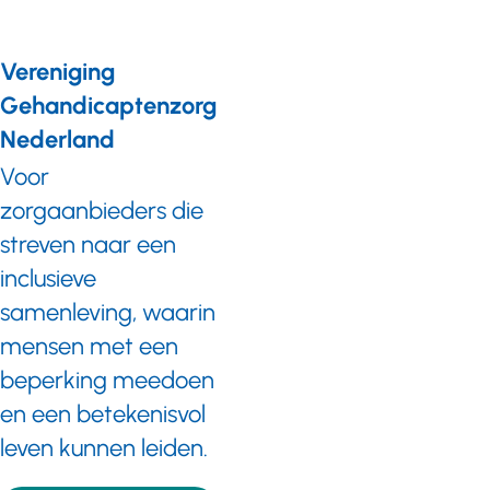
instelling voor wie de werkgever de in lid 1 genoemde
vrijstelling dient te verlenen, is als volgt bepaald:minder dan
250 werknemers: maximaal 1 vakbondsconsulent;250 - 1000
Vereniging
werknemers: maximaal 3 vakbondsconsulenten;1001 - 2500
werknemers: maximaal 4 vakbondsconsulenten;
Gehandicaptenzorg
Nederland
Voor
zorgaanbieders die
streven naar een
inclusieve
samenleving, waarin
mensen met een
beperking meedoen
en een betekenisvol
leven kunnen leiden.