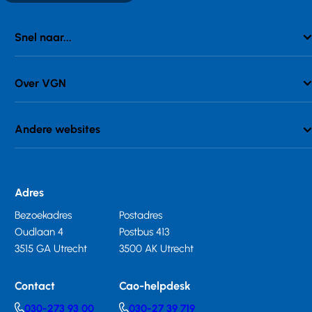
Snel naar...
Over VGN
Andere websites
Adres
Bezoekadres
Postadres
Oudlaan 4
Postbus 413
3515 GA Utrecht
3500 AK Utrecht
Contact
Cao-helpdesk
030-273 93 00
030-27 39 719
Telephonenumber
Telephonenumber