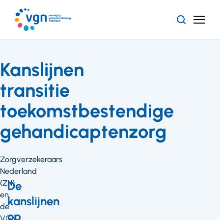
Ga
naar
Zoeken
Menu
hoofdinhoud
Vereniging
Gehandicaptenzorg
Nederland
Kanslijnen
transitie
toekomstbestendige
gehandicaptenzorg
Zorgverzekeraars
Nederland
(ZN)
De
en
kanslijnen
de
op
VGN