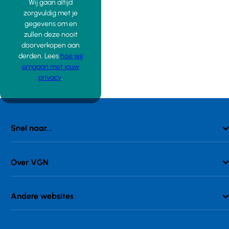
Wij gaan altijd
zorgvuldig met je
gegevens om en
zullen deze nooit
doorverkopen aan
derden. Lees
hoe wij
omgaan met jouw
privacy
.
Snel naar...
Over VGN
Andere websites