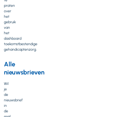
te
praten
over
het
gebruik
van
het
dashboard
toekomstbestendige
gehandicaptenzorg.
Alle
nieuwsbrieven
Wil
je
de
nieuwsbrief
in
de
mail