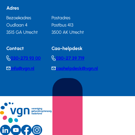
Adres
Bezoekadres
Postadres
Oudlaan 4
Postbus 413
3515 GA Utrecht
3500 AK Utrecht
Contact
Cao-helpdesk
030-273 93 00
030-27 39 719
Telephonenumber
Telephonenumber
info@vgn.nl
caohelpdesk@vgn.nl
E-
E-
mail
mail
LinkedIn
Youtube
Instagram