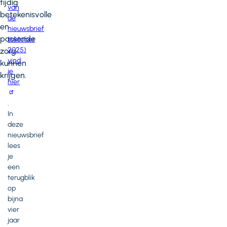
tijdig
van
betekenisvolle
de
en
nieuwsbrief
passende
(oktober
2025)
zorg
vind
kunnen
je
krijgen.
hier
.
In
deze
nieuwsbrief
lees
je
een
terugblik
op
bijna
vier
jaar