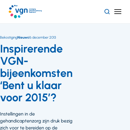
Ga
naar
Zoeken
Menu
hoofdinhoud
Vereniging
Gehandicaptenzorg
Nederland
Bekostiging
Nieuws
16 december 2013
Inspirerende
VGN-
bijeenkomsten
‘Bent u klaar
voor 2015’?
Instellingen in de
gehandicaptenzorg zijn druk bezig
zich voor te bereiden op de