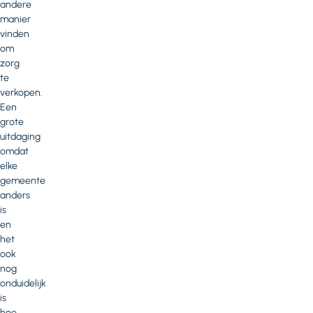
andere
manier
vinden
om
zorg
te
verkopen.
Een
grote
uitdaging
omdat
elke
gemeente
anders
is
en
het
ook
nog
onduidelijk
is
hoe