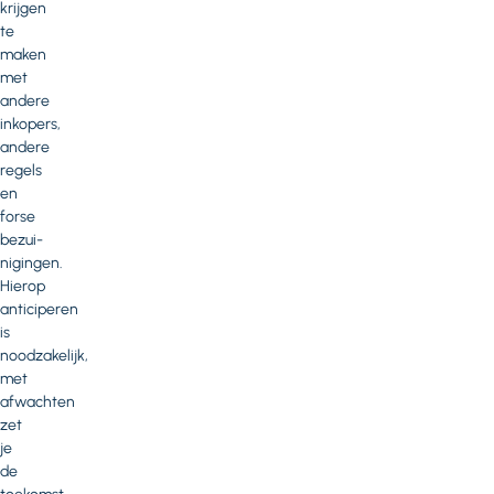
krijgen
te
maken
met
andere
inkopers,
andere
regels
en
forse
bezui­
nigingen.
Hierop
anticiperen
is
noodzakelijk,
met
afwachten
zet
je
de