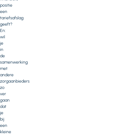
positie
een
tariefsafslag
geeft?
En:
wil
je
in
de
samenwerking
met
andere
zorgaanbieders
zo
ver
gaan
dat
je
bij
een
kleine