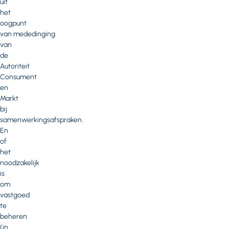
uit
het
oogpunt
van mededinging
van
de
Autoriteit
Consument
en
Markt
bij
samenwerkingsafspraken.
En
of
het
noodzakelijk
is
om
vastgoed
te
beheren
(in