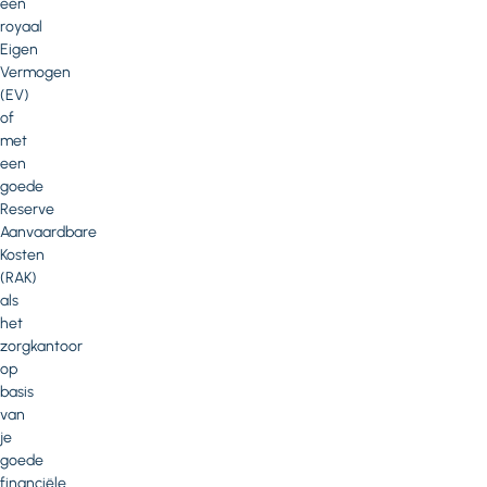
een
royaal
Eigen
Vermogen
(EV)
of
met
een
goede
Reserve
Aanvaardbare
Kosten
(RAK)
als
het
zorgkantoor
op
basis
van
je
goede
financiële