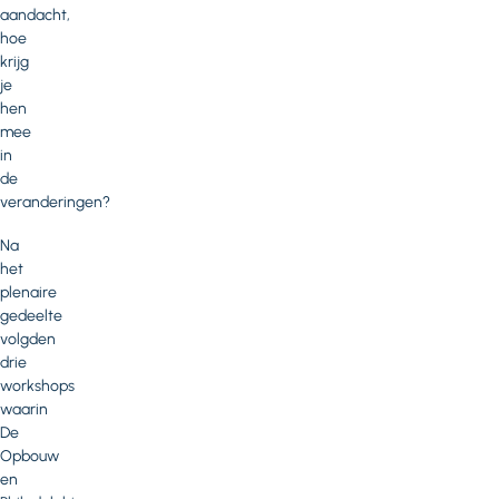
aandacht,
hoe
krijg
je
hen
mee
in
de
veranderingen?
Na
het
plenaire
gedeelte
volgden
drie
workshops
waarin
De
Opbouw
en