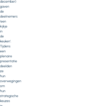
december)
gaven
de
deelnemers
‘een
kijkje
in
de
keuken’.
Tijdens
een
plenaire
presentatie
deelden
ze
hun
overwegingen
om
hun
strategische
keuzes
in