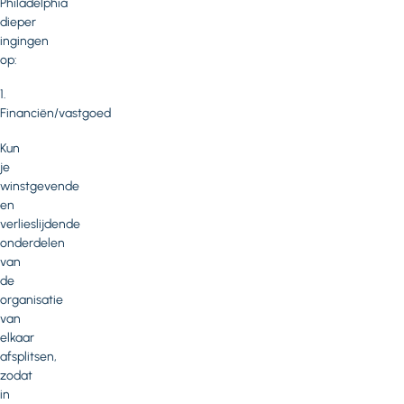
Philadelphia
dieper
ingingen
op:
1.
Financiën/vastgoed
Kun
je
winstgevende
en
verlieslijdende
onderdelen
van
de
organisatie
van
elkaar
afsplitsen,
zodat
in