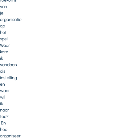
toekomst
van
je
organisatie
op
het
spel.
Waar
kom
ik
vandaan
als
instelling
en
waar
wil
ik
naar
toe?
En
hoe
organiseer