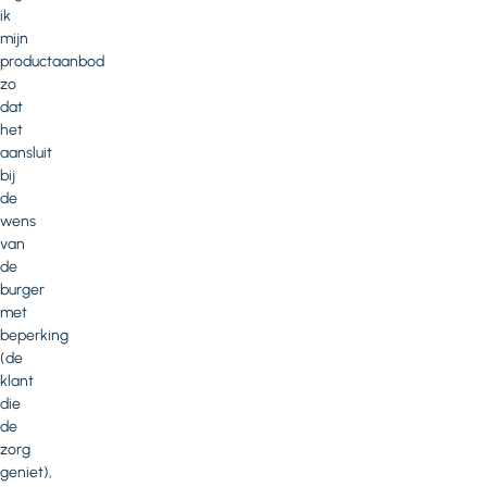
ik
mijn
productaanbod
zo
dat
het
aansluit
bij
de
wens
van
de
burger
met
beperking
(de
klant
die
de
zorg
geniet),