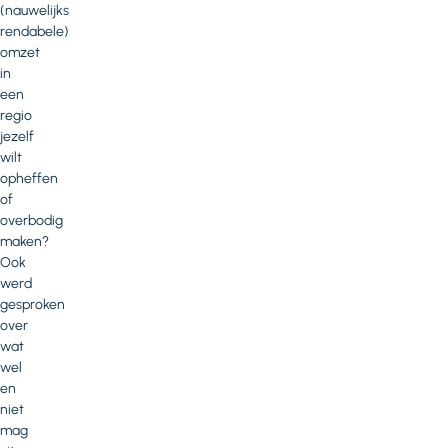
(nauwelijks
rendabele)
omzet
in
een
regio
jezelf
wilt
opheffen
of
overbodig
maken?
Ook
werd
gesproken
over
wat
wel
en
niet
mag