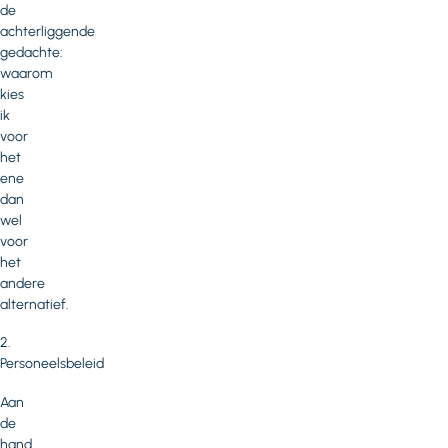
de
achterliggende
gedachte:
waarom
kies
ik
voor
het
ene
dan
wel
voor
het
andere
alternatief.
2.
Personeelsbeleid
Aan
de
hand