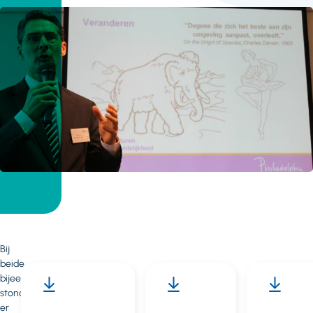
Bij
beide
bijeenkomsten
stond
er