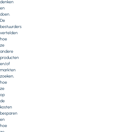
denken
en
doen.
De
bestuurders
vertelden
hoe
ze
andere
producten
en/of
markten
zoeken,
hoe
ze
op
de
kosten
besparen
en
hoe
ze