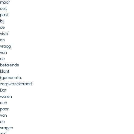
maar
ook
past
bij
de
visie
en
vraag
van
de
betalende
klant
(gemeente,
zorgverzekeraar).
Dat
waren
een
paar
van
de
vragen