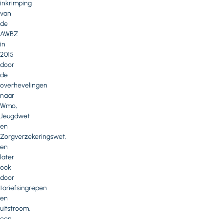
inkrimping
van
de
AWBZ
in
2015
door
de
overhevelingen
naar
Wmo,
Jeugdwet
en
Zorgverzekeringswet,
en
later
ook
door
tariefsingrepen
en
uitstroom,
een