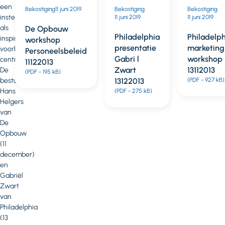
een
Bekostiging
Bekostiging
11 juni 2019
Bekostiging
Bekostiging
instelling
11 juni 2019
11 juni 2019
11 juni 2019
als
De Opbouw
De
Philadelphia
Philadelph
inspirerend
workshop
Opbouw
presentatie
marketing
voorbeeld
Personeelsbeleid
presentatie
Gabri l
workshop
centraal.
11122013
Hans
Zwart
13112013
De
(PDF - 195 kB)
Helgers
13122013
(PDF - 927 kB)
bestuurders
Hans
11122013
(PDF - 275 kB)
Helgers
(PDF - 273 kB)
van
De
Opbouw
(11
december)
en
Gabriël
Zwart
van
Philadelphia
(13