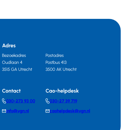
Adres
Bezoekadres
Postadres
Oudlaan 4
Postbus 413
3515 GA Utrecht
3500 AK Utrecht
Contact
Cao-helpdesk
030-273 93 00
030-27 39 719
Telephonenumber
Telephonenumber
info@vgn.nl
caohelpdesk@vgn.nl
E-
E-
mail
mail