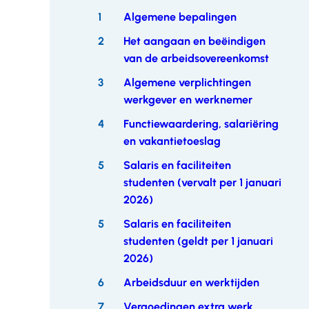
overslaan
1
Algemene bepalingen
2
Het aangaan en beëindigen
van de arbeidsovereenkomst
3
Algemene verplichtingen
werkgever en werknemer
4
Functiewaardering, salariëring
en vakantietoeslag
5
Salaris en faciliteiten
studenten (vervalt per 1 januari
2026)
5
Salaris en faciliteiten
studenten (geldt per 1 januari
2026)
6
Arbeidsduur en werktijden
7
Vergoedingen extra werk,