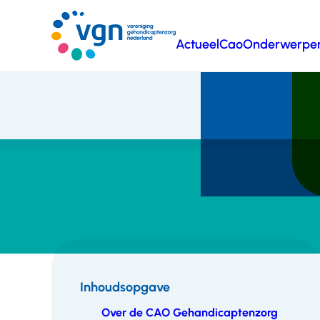
Ga
naar
Actueel
Cao
Onderwerpe
hoofdinhoud
Vereniging
Gehandicaptenzorg
Nederland
Inhoudsopgave
Over de CAO Gehandicaptenzorg
Inhoudsopgave