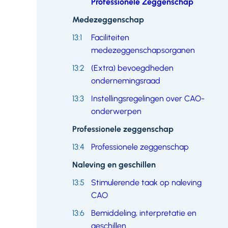
Professionele Zeggenschap
Medezeggenschap
13:1
Faciliteiten
medezeggenschapsorganen
13:2
(Extra) bevoegdheden
ondernemingsraad
13:3
Instellingsregelingen over CAO-
onderwerpen
Professionele zeggenschap
13:4
Professionele zeggenschap
Naleving en geschillen
13:5
Stimulerende taak op naleving
CAO
13:6
Bemiddeling, interpretatie en
geschillen