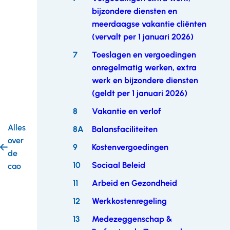
bijzondere diensten en
meerdaagse vakantie cliënten
(vervalt per 1 januari 2026)
7
Toeslagen en vergoedingen
onregelmatig werken, extra
werk en bijzondere diensten
(geldt per 1 januari 2026)
8
Vakantie en verlof
Alles
8A
Balansfaciliteiten
over
9
Kostenvergoedingen
de
10
Sociaal Beleid
cao
11
Arbeid en Gezondheid
12
Werkkostenregeling
13
Medezeggenschap &