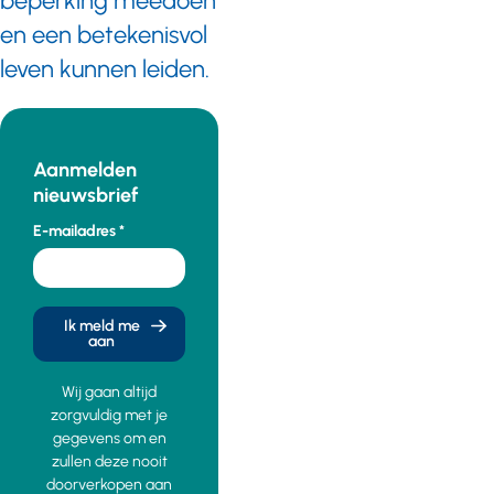
beperking meedoen
en een betekenisvol
leven kunnen leiden.
Aanmelden
nieuwsbrief
E-mailadres
Ik meld me
aan
Wij gaan altijd
zorgvuldig met je
gegevens om en
zullen deze nooit
doorverkopen aan