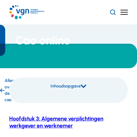
Ga
naar
Zoeken
Menu
hoofdinhoud
Vereniging
Gehandicaptenzorg
Nederland
Cao online
Alles
Inhoudsopgave
over
Inhoudsopgave
de
overslaan
cao
Hoofdstuk 3: Algemene verplichtingen
werkgever en werknemer