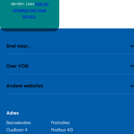
derden. Lees
hoe wij
omgaan met jouw
privacy
.
Snel naar...
Over VGN
Andere websites
Adres
Bezoekadres
Postadres
Oudlaan 4
Postbus 413