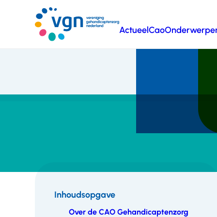
Ga
naar
Actueel
Cao
Onderwerpe
hoofdinhoud
Vereniging
Gehandicaptenzorg
Nederland
Inhoudsopgave
Over de CAO Gehandicaptenzorg
Inhoudsopgave