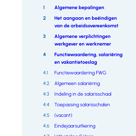
overslaan
1
Algemene bepalingen
2
Het aangaan en beëindigen
van de arbeidsovereenkomst
3
Algemene verplichtingen
werkgever en werknemer
4
Functiewaardering, salariëring
en vakantietoeslag
4:1
Functiewaardering FWG
4:2
Algemeen salariëring
4:3
Indeling in de salarisschaal
4:4
Toepassing salarisschalen
4:5
(vacant)
4:6
Eindejaarsuitkering