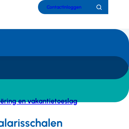
Contact
Inloggen
Zoeken
iëring en vakantietoeslag
alarisschalen