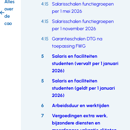
Alles
4:15
Salarisschalen functiegroepen
over
per 1 mei 2026
de
4:15
Salarisschalen functiegroepen
cao
per 1 november 2026
4:15
Garantieschalen DTG na
toepassing FWG
5
Salaris en faciliteiten
studenten (vervalt per 1 januari
2026)
5
Salaris en faciliteiten
studenten (geldt per 1 januari
2026)
6
Arbeidsduur en werktijden
7
Vergoedingen extra werk,
bijzondere diensten en