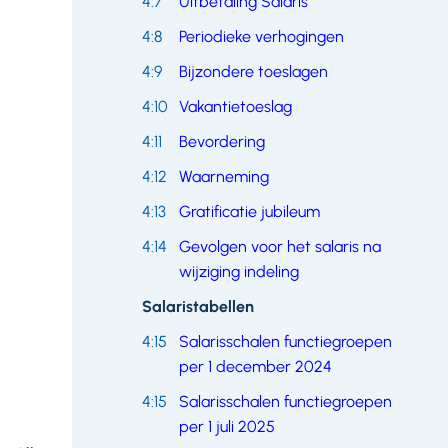
4:7
Uitbetaling Salaris
4:8
Periodieke verhogingen
4:9
Bijzondere toeslagen
4:10
Vakantietoeslag
4:11
Bevordering
4:12
Waarneming
4:13
Gratificatie jubileum
4:14
Gevolgen voor het salaris na
wijziging indeling
Salaristabellen
4:15
Salarisschalen functiegroepen
per 1 december 2024
4:15
Salarisschalen functiegroepen
per 1 juli 2025