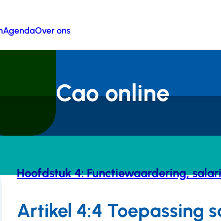
n
Agenda
Over ons
Cao online
Hoofdstuk 4: Functiewaardering, salar
Artikel 4:4 Toepassing s