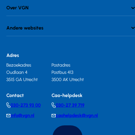
Over VGN
Andere websites
Adres
Bezoekadres
Postadres
Oudlaan 4
Postbus 413
3515 GA Utrecht
3500 AK Utrecht
Contact
Cao-helpdesk
030-273 93 00
030-27 39 719
Telephonenumber
Telephonenumber
info@vgn.nl
caohelpdesk@vgn.nl
E-
E-
mail
mail