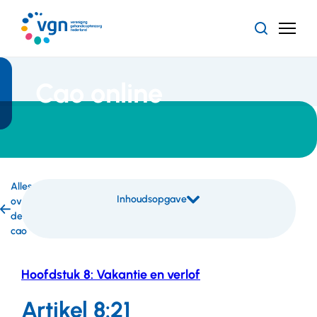
Ga
naar
Zoeken
Menu
hoofdinhoud
Vereniging
Gehandicaptenzorg
Nederland
Cao online
Alles
Inhoudsopgave
over
Inhoudsopgave
de
overslaan
cao
Hoofdstuk 8: Vakantie en verlof
Artikel 8:21