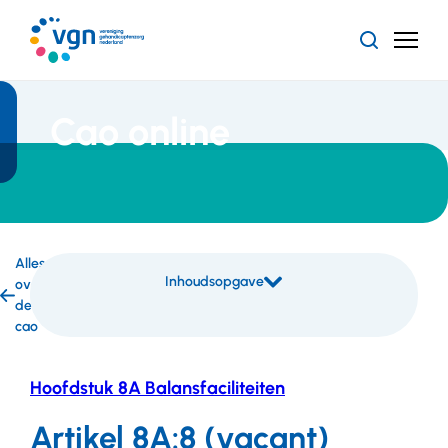
Ga
naar
Zoeken
Menu
hoofdinhoud
Vereniging
Gehandicaptenzorg
Nederland
Cao online
Alles
Inhoudsopgave
over
Inhoudsopgave
de
overslaan
cao
Hoofdstuk 8A Balansfaciliteiten
Artikel 8A:8 (vacant)