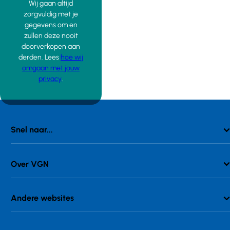
Wij gaan altijd
zorgvuldig met je
gegevens om en
zullen deze nooit
doorverkopen aan
derden. Lees
hoe wij
omgaan met jouw
privacy
.
Snel naar...
Over VGN
Andere websites