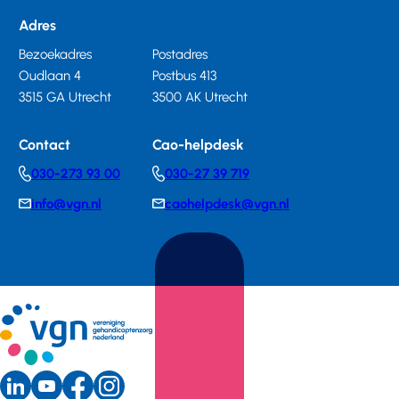
Adres
Bezoekadres
Postadres
Oudlaan 4
Postbus 413
3515 GA Utrecht
3500 AK Utrecht
Contact
Cao-helpdesk
030-273 93 00
030-27 39 719
Telephonenumber
Telephonenumber
info@vgn.nl
caohelpdesk@vgn.nl
E-
E-
mail
mail
LinkedIn
Youtube
Instagram