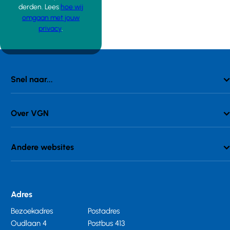
derden. Lees
hoe wij
omgaan met jouw
privacy
.
Snel naar...
Over VGN
Andere websites
Adres
Bezoekadres
Postadres
Oudlaan 4
Postbus 413