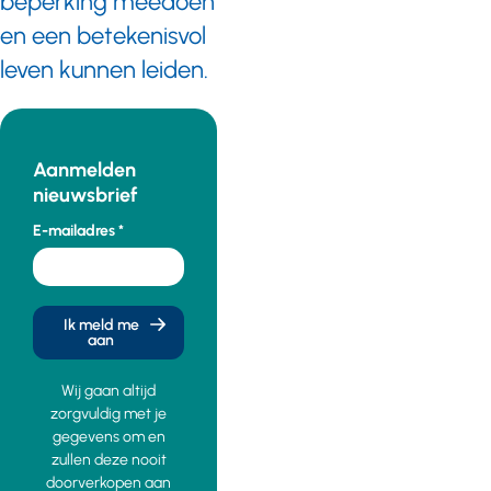
beperking meedoen
en een betekenisvol
leven kunnen leiden.
Aanmelden
nieuwsbrief
E-mailadres
Ik meld me
aan
Wij gaan altijd
zorgvuldig met je
gegevens om en
zullen deze nooit
doorverkopen aan