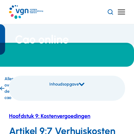
Ga
naar
Zoeken
Menu
hoofdinhoud
Vereniging
Gehandicaptenzorg
Nederland
Cao online
Alles
Inhoudsopgave
over
Inhoudsopgave
de
overslaan
cao
Hoofdstuk 9: Kostenvergoedingen
Artikel 9:7 Verhuiskosten