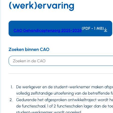
(werk)ervaring
(PDF - 1 MB)
CAO Gehandicaptenzorg 2025-2026
Zoeken binnen CAO
Trefwoord
De werkgever en de student-werknemer maken afspra
volledig zelfstandige uitoefening van de betreffende f
Gedurende het afgesproken ontwikkeltraject wordt h
de functieschaal, 1 of 2 functieschalen lager dan de t
student-werknemer wordt opgeleid.