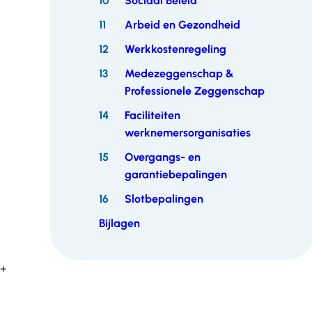
10
Sociaal Beleid
11
Arbeid en Gezondheid
12
Werkkostenregeling
13
Medezeggenschap &
Professionele Zeggenschap
14
Faciliteiten
werknemersorganisaties
15
Overgangs- en
garantiebepalingen
16
Slotbepalingen
Bijlagen
+