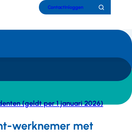
Contact
Inloggen
Zoeken
udenten (geldt per 1 januari 2026)
dent-werknemer met