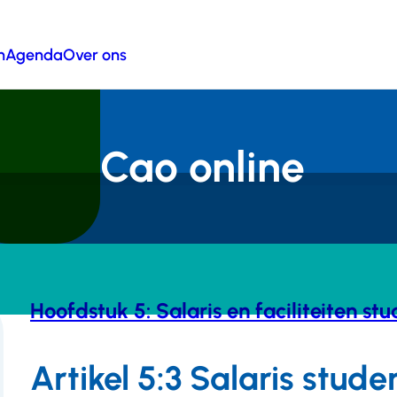
n
Agenda
Over ons
Cao online
Hoofdstuk 5: Salaris en faciliteiten st
Artikel 5:3 Salaris stu