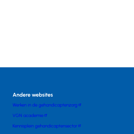
Andere websites
Werken in de gehandicaptenzorg
VGN academie
Kennisplein gehandicaptensector