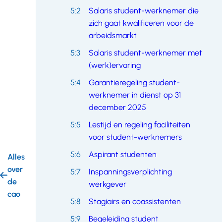
5:2
Salaris student-werknemer die
zich gaat kwalificeren voor de
arbeidsmarkt
5:3
Salaris student-werknemer met
(werk)ervaring
5:4
Garantieregeling student-
werknemer in dienst op 31
december 2025
5:5
Lestijd en regeling faciliteiten
voor student-werknemers
5:6
Aspirant studenten
Alles
over
5:7
Inspanningsverplichting
de
werkgever
cao
5:8
Stagiairs en coassistenten
5:9
Begeleiding student