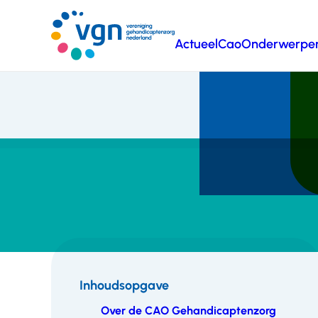
Ga
naar
Actueel
Cao
Onderwerpe
hoofdinhoud
Vereniging
Gehandicaptenzorg
Nederland
Inhoudsopgave
Over de CAO Gehandicaptenzorg
Inhoudsopgave