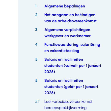
overslaan
1
Algemene bepalingen
2
Het aangaan en beëindigen
van de arbeidsovereenkomst
3
Algemene verplichtingen
werkgever en werknemer
4
Functiewaardering, salariëring
en vakantietoeslag
5
Salaris en faciliteiten
studenten (vervalt per 1 januari
2026)
5
Salaris en faciliteiten
studenten (geldt per 1 januari
2026)
5:1
Leer-arbeidsovereenkomst
beroepspraktijkvorming