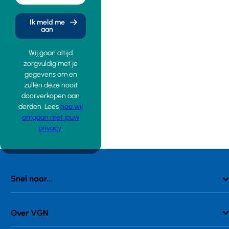
Ik meld me
aan
Wij gaan altijd
zorgvuldig met je
gegevens om en
zullen deze nooit
doorverkopen aan
derden. Lees
hoe wij
omgaan met jouw
privacy
.
Snel naar...
Over VGN