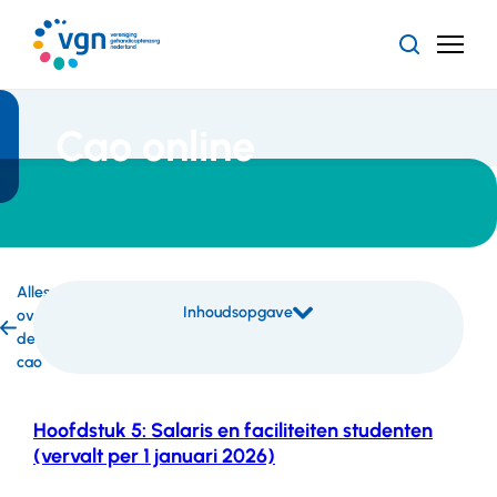
Ga
naar
Zoeken
Menu
hoofdinhoud
Vereniging
Gehandicaptenzorg
Nederland
Cao online
Alles
Inhoudsopgave
over
Inhoudsopgave
de
overslaan
cao
Hoofdstuk 5: Salaris en faciliteiten studenten
(vervalt per 1 januari 2026)