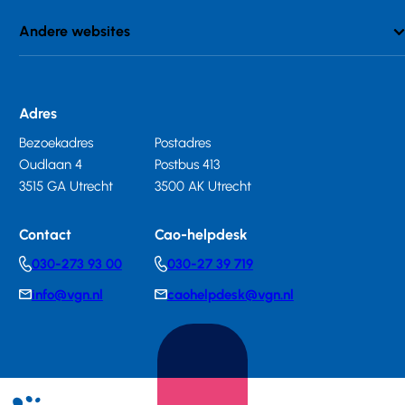
Andere websites
Adres
Bezoekadres
Postadres
Oudlaan 4
Postbus 413
3515 GA Utrecht
3500 AK Utrecht
Contact
Cao-helpdesk
030-273 93 00
030-27 39 719
Telephonenumber
Telephonenumber
info@vgn.nl
caohelpdesk@vgn.nl
E-
E-
mail
mail