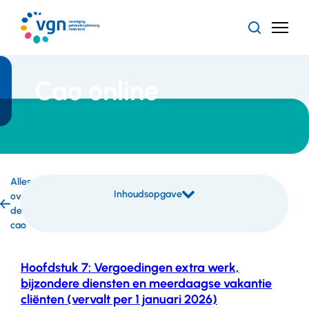
Ga
naar
Zoeken
Menu
hoofdinhoud
Vereniging
Gehandicaptenzorg
Nederland
Cao online
Alles
Inhoudsopgave
over
Inhoudsopgave
de
overslaan
cao
Hoofdstuk 7: Vergoedingen extra werk,
bijzondere diensten en meerdaagse vakantie
cliënten (vervalt per 1 januari 2026)