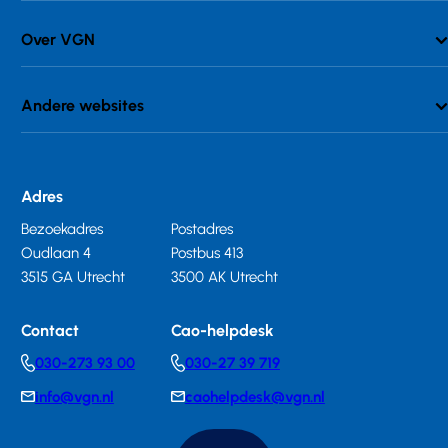
Over VGN
Andere websites
Adres
Bezoekadres
Postadres
Oudlaan 4
Postbus 413
3515 GA Utrecht
3500 AK Utrecht
Contact
Cao-helpdesk
030-273 93 00
030-27 39 719
Telephonenumber
Telephonenumber
info@vgn.nl
caohelpdesk@vgn.nl
E-
E-
mail
mail