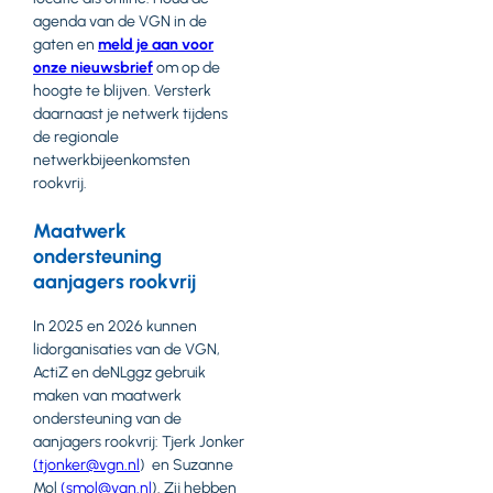
agenda van de VGN in de
gaten en
meld je aan voor
onze nieuwsbrief
om op de
hoogte te blijven. Versterk
daarnaast je netwerk tijdens
de regionale
netwerkbijeenkomsten
rookvrij.
Maatwerk
ondersteuning
aanjagers rookvrij
In 2025 en 2026 kunnen
lidorganisaties van de VGN,
ActiZ en deNLggz gebruik
maken van maatwerk
ondersteuning van de
aanjagers rookvrij: Tjerk Jonker
(tjonker@vgn.nl
) en Suzanne
Mol
(smol@vgn.nl
). Zij hebben