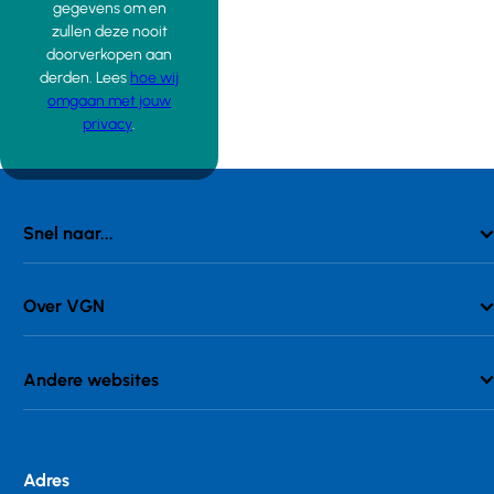
gegevens om en
zullen deze nooit
doorverkopen aan
derden. Lees
hoe wij
omgaan met jouw
privacy
.
Snel naar...
Over VGN
Andere websites
Adres