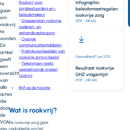
Infographic
Rookvrij' voor
te
zorgbestuurders en -
beleidsmaatregelen
gaan
beleidsmakers
rookvrije zorg
om
-
Stappenplan rookvrije
(PDF - 481 kB)
rookvrij
ouderen- en
te
gehandicaptenzorg
worden.
-
Overige
Dit
communicatiemiddelen
-
Praktijkvoorbeelden van
artikel
Gezondheid
17 juni 2021
rookvrije zorg in beeld
geeft
-
Tekeningen reeks
een
Resultaat rookvrije
veelgehoorde vragen
overzicht
GHZ vragenlijst
rookvrij
van
(PDF - 280 kB)
alle
Blijf op de hoogte
acties
die
door
Wat is rookvrij?
de
VGN
De rookvrije zorg gaat
zijn
nadrukkelijk om het