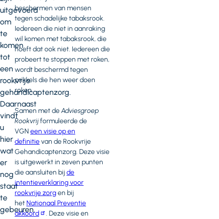
beschermen van mensen
uitgevoerd
tegen schadelijke tabaksrook.
om
Iedereen die niet in aanraking
te
wil komen met tabaksrook, die
komen
hoeft dat ook niet. Iedereen die
tot
probeert te stoppen met roken,
een
wordt beschermd tegen
rookvrije
prikkels die hen weer doen
roken.
gehandicaptenzorg.
Daarnaast
Samen met de
Adviesgroep
vindt
Rookvrij
formuleerde de
u
VGN
een visie op en
hier
definitie
van de Rookvrije
wat
Gehandicaptenzorg. Deze visie
er
is uitgewerkt in zeven punten
die aansluiten bij
de
nog
intentieverklaring voor
staat
rookvrije zorg
en bij
te
het
Nationaal Preventie
gebeuren.
akkoord
. Deze visie en