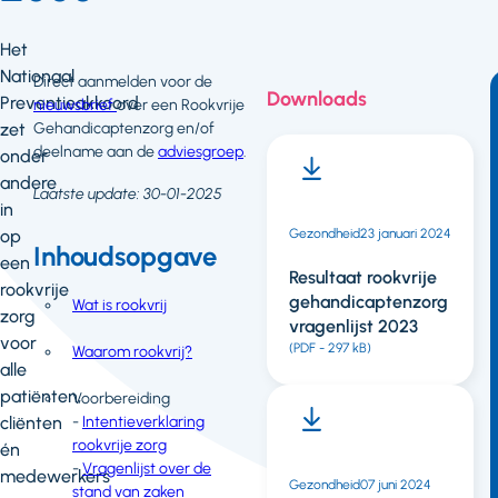
Het
Nationaal
Direct aanmelden voor de
Downloads
Preventieakkoord
nieuwsbrief
over een Rookvrije
zet
Gehandicaptenzorg​​​​​​ en/of
deelname aan de
adviesgroep
.
onder
andere
Laatste update: 30-01-2025
in
op
Gezondheid
23 januari 2024
Inhoudsopgave
een
Resultaat rookvrije
rookvrije
gehandicaptenzorg
Wat is rookvrij
zorg
vragenlijst 2023
voor
(PDF - 297 kB)
Waarom rookvrij?
alle
patiënten,
Voorbereiding
cliënten
-
Intentieverklaring
rookvrije zorg
én
-
Vragenlijst over de
medewerkers
Gezondheid
07 juni 2024
stand van zaken