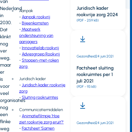
van
Juridisch kader
Nederland
Aanpak
rookvrije zorg 2024
in
-
Aanpak rookvrij
(PDF - 259 kB)
2030.
-
Bijeenkomsten
Dat
-
Maatwerk
ondersteuning van
klinkt
aanjagers
nog
-
Innovatielab rookvrij
ver
-
Adviesgroep Rookvrij
Gezondheid
24 juni 2021
weg,
-
Stoppen-met-roken
maar
zorg
Factsheet sluiting
er
rookruimtes per 1
is
Juridisch kader
juli 2021
-
Juridisch kader rookvrije
voor
(PDF - 93 kB)
zorg
veel
-
Sluiting rookruimtes
organisaties
nog
Communicatiemiddelen
een
-
Animatiefilmpje 'Hoe
flinke
ziet rookvrije zorg eruit?'
Gezondheid
24 juni 2021
weg
-
Factsheet 'Samen