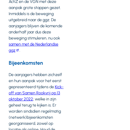
ActiZ en de VGN met deze
aanpak grote stappen gezet.
Inmiddels is de beweging
uitgebreid naar de ggz. De
aanjagers blijven de komende
anderhalf jaar dus deze
beweging stimuleren, nu ook
samen met de Nederlandse
ggz
.
Bijeenkomsten
De aanjagers hebben zichzelf
en hun aanpak voor het eerst
gepresenteerd tijdens de
Kick-
off van Samen Rookvrij op 13
oktober 2022
; welke in zijn
geheel terug te kijken is. Er
worden sindsdien regelmatig
(netwerk)bijeenkomsten
georganiseerd, zowel op
locatie als online. Houd de