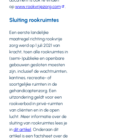
document is ook te vinden
op
www.rookvrijezorg.com
.
Sluiting rookruimtes
Een eerste landelijke
maatregel richting rookvrije
zorg werd op 1 juli 2021 van
kracht, toen alle rookruimtes in
(semi-)publieke en openbare
gebouwen gesloten moesten
zijn, inclusief de wachtruimten,
kantines, recreatie- of
soortgelijke ruimten in de
gehandicaptenzorg. Een
uitzondering geldt voor een
rookverbod in privé-ruimten
van cliënten en in de open
lucht. Meer informatie over de
sluiting van rookruimtes lees je
in
dit artikel
. Onderaan dit
artikel is een factsheet over de