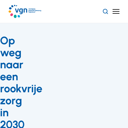
Ga
naar
Zoeken
Menu
hoofdinhoud
Vereniging
Gehandicaptenzorg
Nederland
Op
weg
naar
een
rookvrije
zorg
in
2030