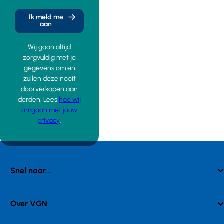
Achmea werd
had en had
daarom in het
maatregelen
Ik meld me
ongelijk
aan
moeten nemen.
gesteld. In de
De rechter staat
bijlage leest u
COTL ook niet
Wij gaan altijd
de volledige
toe om de zorg
zorgvuldig met je
uitspraak.
aan de nieuwe
gegevens om en
cliënten af te
zullen deze nooit
breken. Zie in
doorverkopen aan
bijlage uitspraak
derden. Lees
hoe wij
rechtbank
omgaan met jouw
Maastricht
privacy
.
Snel naar...
Over VGN