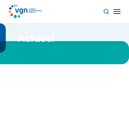
Ga
naar
Zoeken
Menu
hoofdinhoud
Vereniging
Gehandicaptenzorg
Nederland
Actueel
Alle
Arbeidszaken
artikelen
Nieuws
26 mei 2008
Praktische
handleidingen
voor