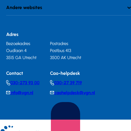
Andere websites
Adres
Bezoekadres
Postadres
Oudlaan 4
Postbus 413
3515 GA Utrecht
3500 AK Utrecht
Contact
Cao-helpdesk
030-273 93 00
030-27 39 719
Telephonenumber
Telephonenumber
info@vgn.nl
caohelpdesk@vgn.nl
E-
E-
mail
mail