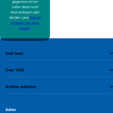
gegevens om en
zullen deze nooit
doorverkopen aan
derden. Lees
hoe wij
omgaan met jouw
privacy
.
Snel naar...
Over VGN
Andere websites
Adres